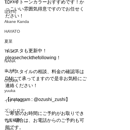
TOKYO
にハイトーンカラーおすすめです！か
っこいい雰囲気得意ですのでお任せく
堤好司
ださい！
Akane Kanda
HAYATO
夏菜
インスタも更新中！
TAISEI
pleasecheckthefollowing！
NANA
幸太郎
ヘアスタイルの相談、料金の確認等は
DMにて承ってますので是非お気軽にご
OSAKA
連絡ください！
yuuka
【instagram : @ozushi_zushi】
イマイマユ
ズシヒロヤ
ご希望のお時間にご予約がお取りでき
竹原拓摩
ない場合は、お電話からのご予約も可
能です。