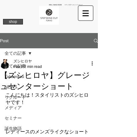
南青山 表参道の美容院 ステップボーンカットトーキョー
shop
Post
全ての記事
ズシヒロヤ
全ての記事
Feb 6
2 min read
【ズシヒロヤ】グレージ
Takamitsu
ュセンターショート
NEWS
こんにちは！スタイリストのズシヒロ
リクルート
ヤです！
メディア
セミナー
誕生物語
レディースのメンズライクなショート