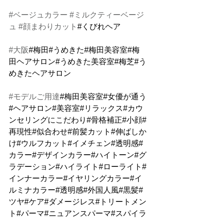
#ベージュカラー
#ミルクティーベージ
ュ
#顔まわりカット
#くびれヘア
#大阪
#梅田#うめきた#梅田美容室#梅
田ヘアサロン#うめきた美容室#梅芝#う
めきたヘアサロン
#モデルご用達
#梅田美容室#女優が通う
#ヘアサロン#美容室#リラックス#カウ
ンセリングにこだわり#骨格補正#小顔#
再現性#似合わせ#前髪カット#伸ばしか
け#ウルフカット#イメチェン#透明感#
カラー#デザインカラー#ハイトーン#グ
ラデーション#ハイライト#ローライト#
インナーカラー#イヤリングカラー#イ
ルミナカラー#透明感#外国人風#黒髪#
ツヤ#ケア#ダメージレス#トリートメン
ト#パーマ#ニュアンスパーマ#スパイラ