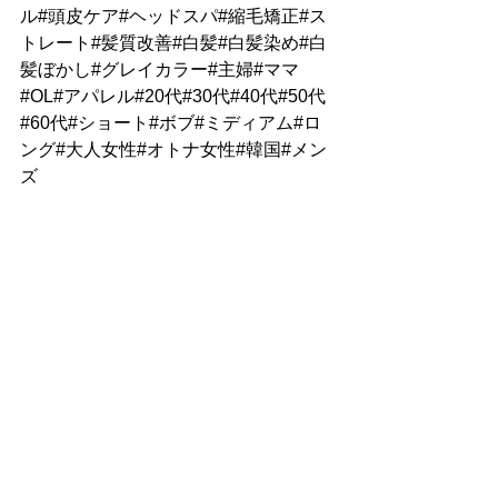
ル#頭皮ケア#ヘッドスパ#縮毛矯正#ス
トレート#髪質改善#白髪#白髪染め#白
髪ぼかし#グレイカラー#主婦#ママ
#OL#アパレル#20代#30代#40代#50代
#60代#ショート#ボブ#ミディアム#ロ
ング#大人女性#オトナ女性#韓国#メン
ズ