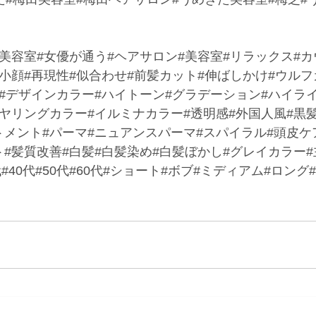
田美容室#女優が通う#ヘアサロン#美容室#リラックス#
小顔#再現性#似合わせ#前髪カット#伸ばしかけ#ウルフ
ー#デザインカラー#ハイトーン#グラデーション#ハイラ
ヤリングカラー#イルミナカラー#透明感#外国人風#黒髪
トメント#パーマ#ニュアンスパーマ#スパイラル#頭皮ケ
#髪質改善#白髪#白髪染め#白髪ぼかし#グレイカラー#主
代#40代#50代#60代#ショート#ボブ#ミディアム#ロン