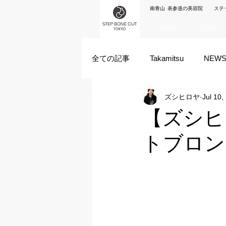
南青山 表参道の美容院 ステ
Concept
Salon
全ての記事
Takamitsu
NEW
ズシヒロヤ
Jul 10,
Akane Kanda
HAYATO
【ズシヒ
トブロン
ズシヒロヤ
竹原拓摩