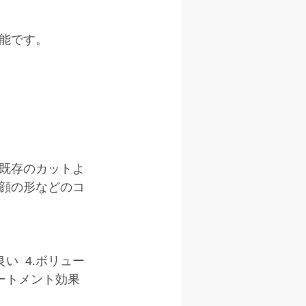
能です。
既存のカットよ
顔の形などのコ
い  4.ボリュー
トリートメント効果