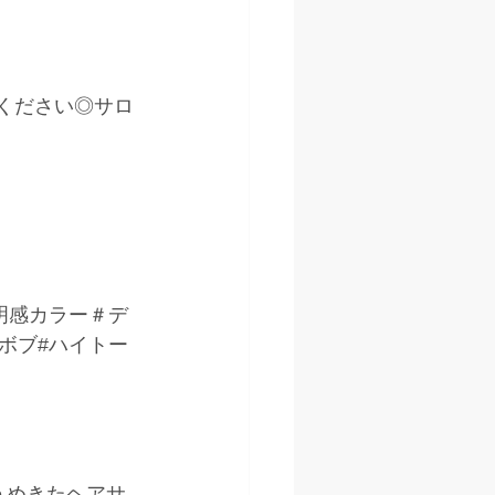
kください◎サロ
明感カラー＃デ
ボブ#ハイトー
うめきたヘアサ