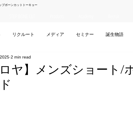
ップボーンカットトーキョー
STEP BONE CUT
Products
Academy
Recruit
S
リクルート
メディア
セミナー
誕生物語
 2025
2 min read
夏菜
TAISEI
NANA
幸太郎
OSAKA
yuuk
ロヤ】メンズショート/
ド
お笑い