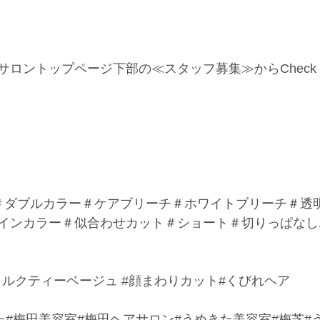
サロントップページ下部の≪スタッフ募集≫からChec
＃ダブルカラー＃ケアブリーチ＃ホワイトブリーチ＃透
インカラー＃似合わせカット＃ショート＃切りっぱなし
ミルクティーベージュ
#顔まわりカット
#くびれヘア
た#梅田美容室#梅田ヘアサロン#うめきた美容室#梅芝#