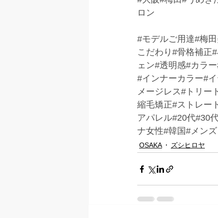
ロン
#モデルご用達
#梅
こだわり#骨格補正#
ェン#透明感#カラ
#インナーカラー#イ
メージレス#トリー
縮毛矯正#ストレート
アパレル#20代#30
ナ女性#韓国#メンズ
OSAKA
ズシヒロヤ