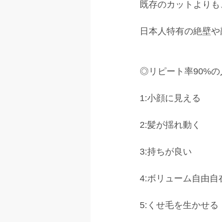
既存のカットよりも
日本人特有の絶壁や
◎リピート率90%の
1:小顔に見える 
2:髪が揺れ動く
3:持ちが良い 
4:ボリューム自由自
5:くせ毛を生かせる 