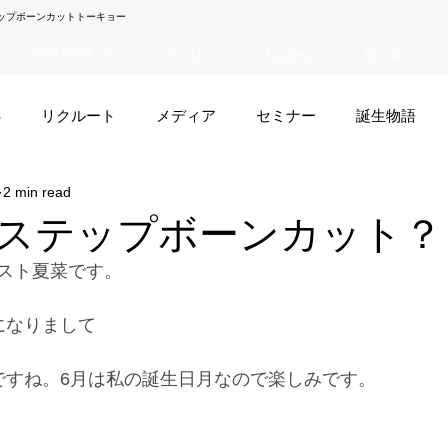
ップボーンカットトーキョー
STEP BONE CUT
Products
Academy
Recruit
S
リクルート
メディア
セミナー
誕生物語
2 min read
夏菜
TAISEI
NANA
幸太郎
OSAKA
yuuk
ステップボーンカット？
スト夏菜です。
お笑い
になりまして
ですね。6月は私の誕生日月なので楽しみです。