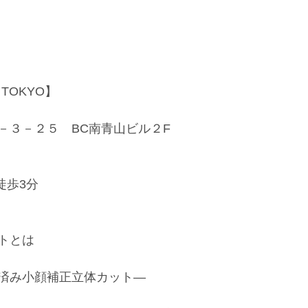
 TOKYO】
－３－２５　BC南青山ビル２F
徒歩3分
トとは
済み小顔補正立体カット― 