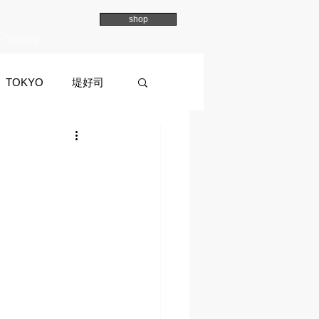
shop
Overview
TOKYO
堤好司
a
イマイマユ