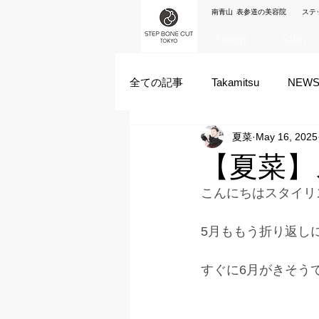
南青山 表参道の美容院 ステ
Concept
Salon
全ての記事
Takamitsu
NEW
夏菜
May 16, 2025
Akane Kanda
HAYATO
【夏菜】
こんにちはスタイリ
ズシヒロヤ
竹原拓摩
5月ももう折り返し
すぐに6月がきそう