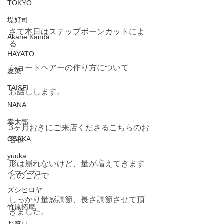
TOKYO
堤好司
さて本日はステップボーンカットによ
Akane Kanda
る
HAYATO
ショートヘアーの作り方について
夏菜
TAISEI
お話しします。
NANA
幸太郎
3ヶ月おきにご来店くださるこちらのお
OSAKA
客様
yuuka
形は崩れないけど、量が増えてきます
イマイマユ
とのことで
ズシヒロヤ
しっかり量感調節、長さ調節させて頂
竹原拓摩
きました。