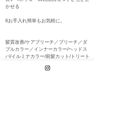
かせる 
6お手入れ簡単もお気軽に。
髪質改善/ケアブリーチ／ブリーチ／ダ
ブルカラー／インナーカラー/ヘッドス
パ/イルミナカラー/前髪カット/トリート
メント/白髪染め/白髪ぼかし/バレイヤー
ジュ/ステップボーンカット/小顔補正立
体カット/リタッチ/ウルフカット/青山/
表参道/学割U24/30代/40代/50代/レイヤ
ーカット
クーポン 