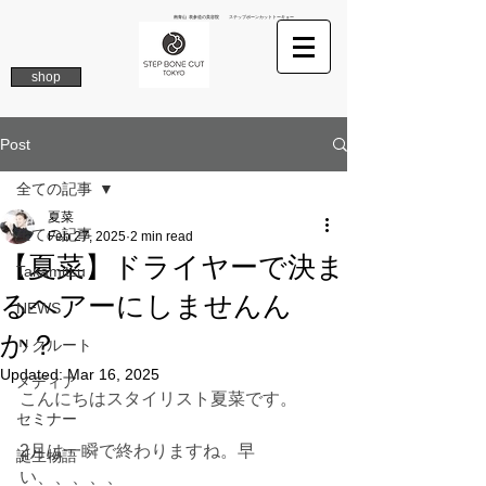
南青山 表参道の美容院 ステップボーンカットトーキョー
shop
Post
全ての記事
夏菜
全ての記事
Feb 27, 2025
2 min read
【夏菜】ドライヤーで決ま
Takamitsu
るヘアーにしませんん
NEWS
か？
リクルート
Updated:
Mar 16, 2025
メディア
こんにちはスタイリスト夏菜です。
セミナー
2月は一瞬で終わりますね。早
誕生物語
い、、、、、