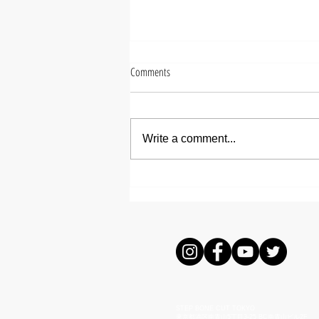
Comments
Write a comment...
【ズシヒロヤ】ミディアムメ
ンズパーマ
STEP BONE CUT TOKYO
東京都港区南青山5丁目3-25
BC南青山ビル2F