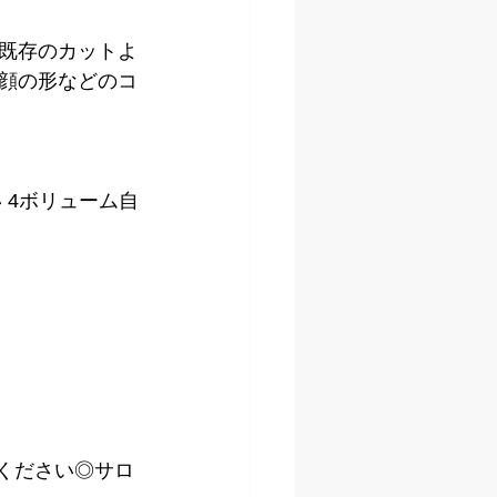
既存のカットよ
顔の形などのコ
 4ボリューム自
kください◎サロ