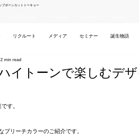
ップボーンカットトーキョー
STEP BONE CUT
Products
Academy
Recruit
S
リクルート
メディア
セミナー
誕生物語
2 min read
夏菜
TAISEI
NANA
幸太郎
OSAKA
yuuk
ハイトーンで楽しむデザ
お笑い
夏菜です。
なブリーチカラーのご紹介です。