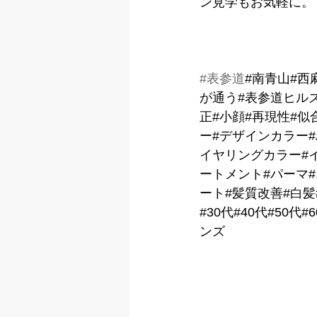
ン見学もお気軽に。
#表参道
#南青山#西
が通う#表参道ヒル
正#小顔#再現性#似
ー#デザインカラー
イヤリングカラー#イ
ートメント#パーマ
ート#髪質改善#白髪
#30代#40代#50
ンズ