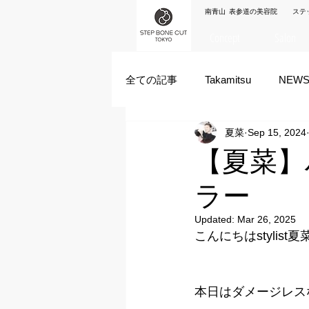
南青山 表参道の美容院 ステ
Concept
Salon
全ての記事
Takamitsu
NEW
夏菜
Sep 15, 2024
Akane Kanda
HAYATO
【夏菜】
ラー
ズシヒロヤ
竹原拓摩
Updated:
Mar 26, 2025
こんにちはstylist
本日はダメージレス