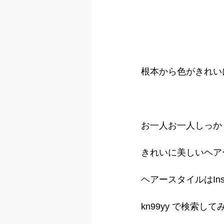
根本から色がきれい
お一人お一人しっか
きれいに美しいヘア
ヘアースタイルはIns
kn99yy で検索し