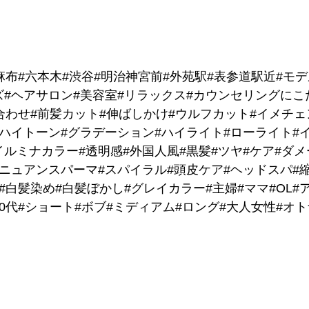
麻布#六本木#渋谷#明治神宮前#外苑駅#表参道駅近#モ
ズ#ヘアサロン#美容室#リラックス#カウンセリングにこ
合わせ#前髪カット#伸ばしかけ#ウルフカット#イメチェ
#ハイトーン#グラデーション#ハイライト#ローライト#
ルミナカラー#透明感#外国人風#黒髪#ツヤ#ケア#ダメ
#ニュアンスパーマ#スパイラル#頭皮ケア#ヘッドスパ#
#白髪染め#白髪ぼかし#グレイカラー#主婦#ママ#OL#ア
代#60代#ショート#ボブ#ミディアム#ロング#大人女性#オ