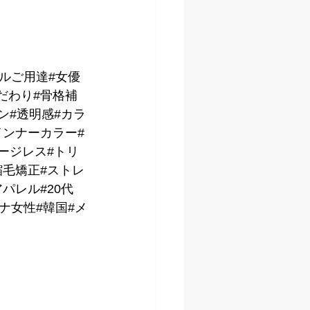
デルご用達#女優
だわり#骨格補
ン#透明感#カラ
インナーカラー#
ージレス#トリ
縮毛矯正#ストレ
パレル#20代
トナ女性#韓国#メ