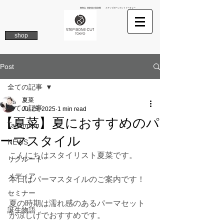
南青山 表参道の美容院 ステップボーンカットトーキョー
shop
Post
全ての記事
夏菜
全ての記事
Jul 25, 2025
1 min read
【夏菜】夏におすすめのパ
Takamitsu
ーマスタイル
NEWS
こんにちはスタイリスト夏菜です。
リクルート
メディア
本日はパーマスタイルのご案内です！
セミナー
夏の時期は濡れ感のあるパーマセット
誕生物語
が涼しげでおすすめです。