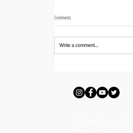
Comments
Write a comment...
【NANA】出勤情報
STEP BONE CUT TOKYO
東京都港区南青山5丁目3-25
BC南青山ビル2F
STEP BONE CUT OSAKA via TICK-TOCK​