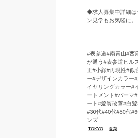
◆求人募集中詳細は
ン見学もお気軽に。
#表参道
#南青山#西
が通う#表参道ヒル
正#小顔#再現性#似
ー#デザインカラー
イヤリングカラー#イ
ートメント#パーマ
ート#髪質改善#白髪
#30代#40代#50
ンズ
TOKYO
夏菜