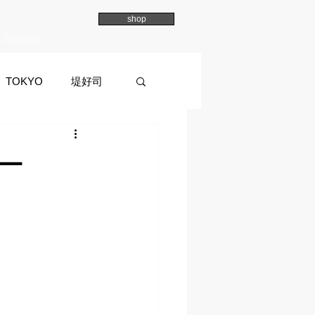
shop
Overview
TOKYO
堤好司
a
イマイマユ
ー