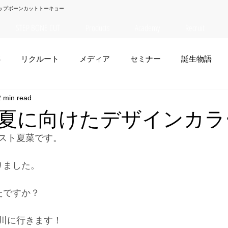
ップボーンカットトーキョー
STEP BONE CUT
Products
Academy
Recruit
S
リクルート
メディア
セミナー
誕生物語
2 min read
夏菜
TAISEI
NANA
幸太郎
OSAKA
yuuk
夏に向けたデザインカラ
スト夏菜です。
お笑い
りました。
たですか？
川に行きます！