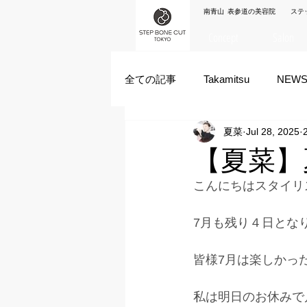
南青山 表参道の美容院 ステ
Concept
Salon
全ての記事
Takamitsu
NEW
夏菜
Jul 28, 2025
Akane Kanda
HAYATO
【夏菜】
こんにちはスタイリ
ズシヒロヤ
竹原拓摩
7月も残り４日とな
皆様7月は楽しかっ
私は明日のお休みで