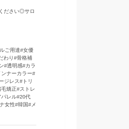
kください◎サロ
デルご用達#女優
だわり#骨格補
ン#透明感#カラ
インナーカラー#
ージレス#トリ
縮毛矯正#ストレ
パレル#20代
トナ女性#韓国#メ