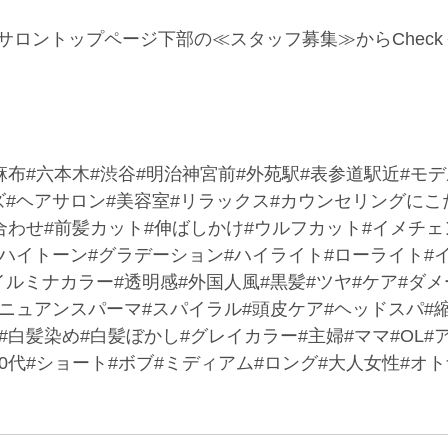
サロントップページ下部の≪スタッフ募集≫からChec
麻布#六本木#渋谷#明治神宮前#外苑駅#表参道駅近#モ
ズ#ヘアサロン#美容室#リラックス#カウンセリングにこ
合わせ#前髪カット#伸ばしかけ#ウルフカット#イメチェ
#ハイトーン#グラデーション#ハイライト#ローライト#
ルミナカラー#透明感#外国人風#黒髪#ツヤ#ケア#ダメ
#ニュアンスパーマ#スパイラル#頭皮ケア#ヘッドスパ#
#白髪染め#白髪ぼかし#グレイカラー#主婦#ママ#OL#ア
代#60代#ショート#ボブ#ミディアム#ロング#大人女性#オ