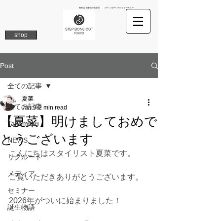
南青山 表参道の美容院 ステップボーンカットトーキョー
shop
Post
全ての記事
夏菜
全ての記事
Jan 9
2 min read
【夏菜】明けましておめで
Takamitsu
とうございます
NEWS
こんにちはスタイリスト夏菜です。
リクルート
メディア
ご覧いただきありがとうございます。
セミナー
2026年がついに始まりました！
誕生物語