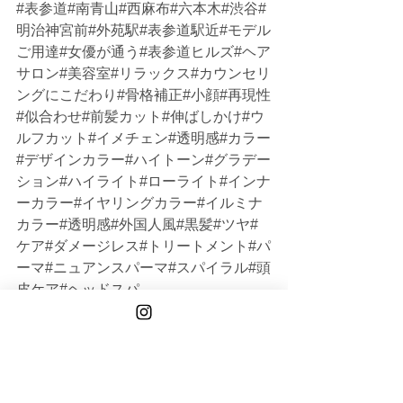
#表参道
#南青山#西麻布#六本木#渋谷#
明治神宮前#外苑駅#表参道駅近#モデル
ご用達#女優が通う#表参道ヒルズ#ヘア
サロン#美容室#リラックス#カウンセリ
ングにこだわり#骨格補正#小顔#再現性
#似合わせ#前髪カット#伸ばしかけ#ウ
ルフカット#イメチェン#透明感#カラー
#デザインカラー#ハイトーン#グラデー
ション#ハイライト#ローライト#インナ
ーカラー#イヤリングカラー#イルミナ
カラー#透明感#外国人風#黒髪#ツヤ#
ケア#ダメージレス#トリートメント#パ
ーマ#ニュアンスパーマ#スパイラル#頭
皮ケア#ヘッドスパ
TOKYO