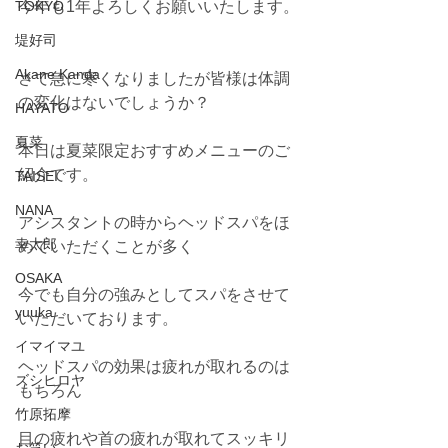
TOKYO
今年も1年よろしくお願いいたします。
堤好司
Akane Kanda
さて急に寒くなりましたが皆様は体調
の変化はないでしょうか？
HAYATO
夏菜
本日は夏菜限定おすすめメニューのご
紹介です。
TAISEI
NANA
アシスタントの時からヘッドスパをほ
幸太郎
めていただくことが多く
OSAKA
今でも自分の強みとしてスパをさせて
yuuka
いただいております。
イマイマユ
ヘッドスパの効果は疲れが取れるのは
ズシヒロヤ
もちろん
竹原拓摩
目の疲れや首の疲れが取れてスッキリ