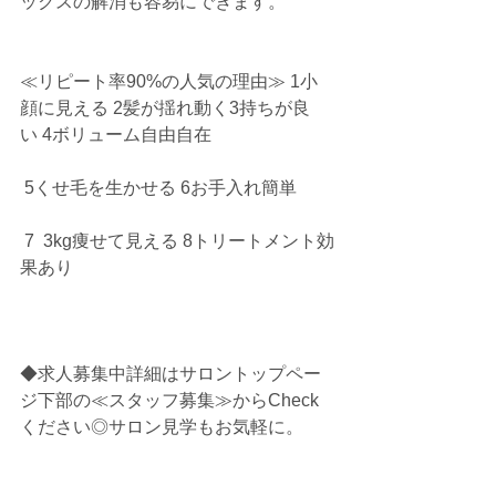
ックスの解消も容易にできます。
≪リピート率90%の人気の理由≫ 1小
顔に見える 2髪が揺れ動く3持ちが良
い 4ボリューム自由自在
 5くせ毛を生かせる 6お手入れ簡単
 7  3kg痩せて見える 8トリートメント効
果あり
◆求人募集中詳細はサロントップペー
ジ下部の≪スタッフ募集≫からCheck
ください◎サロン見学もお気軽に。