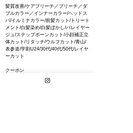
髪質改善/ケアブリーチ／ブリーチ／ダ
ブルカラー／インナーカラー/ヘッドス
パ/イルミナカラー/前髪カット/トリート
メント/白髪染め/白髪ぼかし/バレイヤー
ジュ/ステップボーンカット/小顔補正立
体カット/リタッチ/ウルフカット/青山/
表参道/学割U24/30代/40代/50代/レイヤ
ーカット
クーポン 
See All
Recent Posts