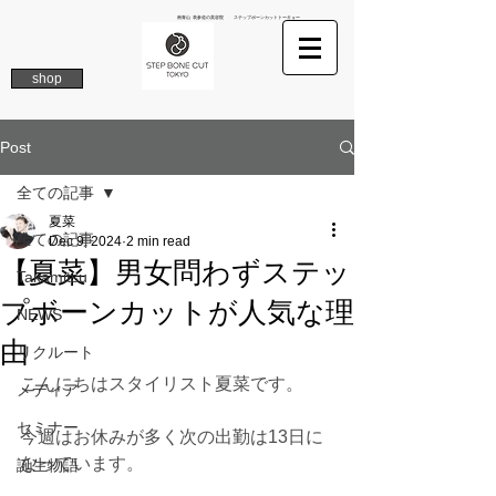
南青山 表参道の美容院 ステップボーンカットトーキョー
shop
Post
全ての記事
夏菜
全ての記事
Dec 9, 2024
2 min read
【夏菜】男女問わずステッ
Takamitsu
プボーンカットが人気な理
NEWS
由
リクルート
こんにちはスタイリスト夏菜です。
メディア
セミナー
今週はお休みが多く次の出勤は13日に
なっています。
誕生物語