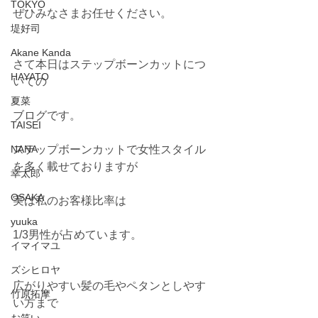
TOKYO
ぜひみなさまお任せください。
堤好司
Akane Kanda
さて本日はステップボーンカットにつ
HAYATO
いての
夏菜
ブログです。
TAISEI
NANA
ステップボーンカットで女性スタイル
を多く載せておりますが
幸太郎
OSAKA
実は私のお客様比率は
yuuka
1/3男性が占めています。
イマイマユ
ズシヒロヤ
広がりやすい髪の毛やペタンとしやす
竹原拓摩
い方まで