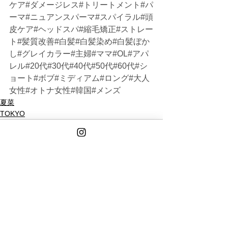
ケア#ダメージレス#トリートメント#パ
ーマ#ニュアンスパーマ#スパイラル#頭
皮ケア#ヘッドスパ#縮毛矯正#ストレー
ト#髪質改善#白髪#白髪染め#白髪ぼか
し#グレイカラー#主婦#ママ#OL#アパ
レル#20代#30代#40代#50代#60代#シ
ョート#ボブ#ミディアム#ロング#大人
女性#オトナ女性#韓国#メンズ
夏菜
TOKYO
See All
Recent Posts