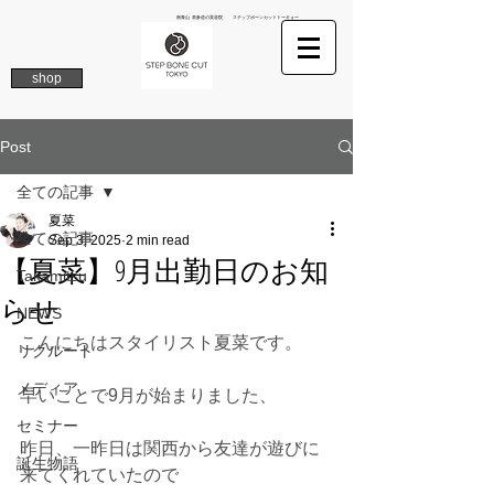
南青山 表参道の美容院 ステップボーンカットトーキョー
shop
Post
全ての記事
夏菜
全ての記事
Sep 3, 2025
2 min read
【夏菜】9月出勤日のお知
Takamitsu
らせ
NEWS
こんにちはスタイリスト夏菜です。
リクルート
メディア
早いことで9月が始まりました、
セミナー
昨日、一昨日は関西から友達が遊びに
誕生物語
来てくれていたので