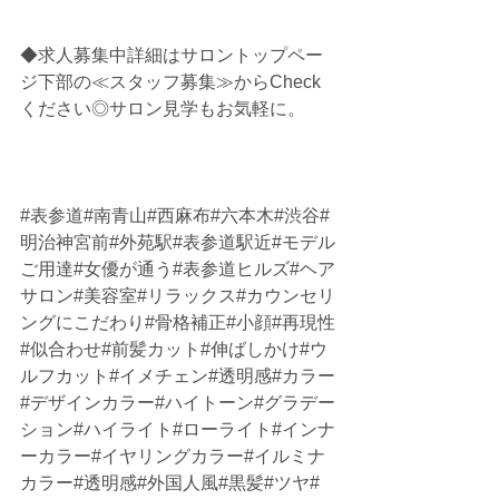
◆求人募集中詳細はサロントップペー
ジ下部の≪スタッフ募集≫からCheck
ください◎サロン見学もお気軽に。
#表参道
#南青山#西麻布#六本木#渋谷#
明治神宮前#外苑駅#表参道駅近#モデル
ご用達#女優が通う#表参道ヒルズ#ヘア
サロン#美容室#リラックス#カウンセリ
ングにこだわり#骨格補正#小顔#再現性
#似合わせ#前髪カット#伸ばしかけ#ウ
ルフカット#イメチェン#透明感#カラー
#デザインカラー#ハイトーン#グラデー
ション#ハイライト#ローライト#インナ
ーカラー#イヤリングカラー#イルミナ
カラー#透明感#外国人風#黒髪#ツヤ#