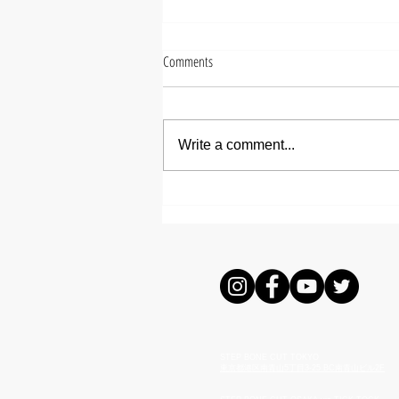
Comments
Write a comment...
【ズシヒロヤ】ミディアムメ
ンズパーマ
STEP BONE CUT TOKYO
東京都港区南青山5丁目3-25
BC南青山ビル2F