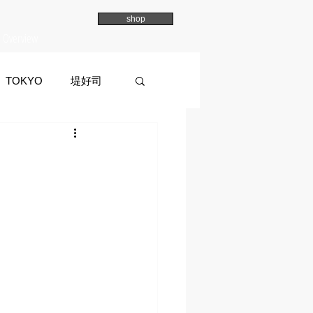
shop
Overview
TOKYO
堤好司
a
イマイマユ