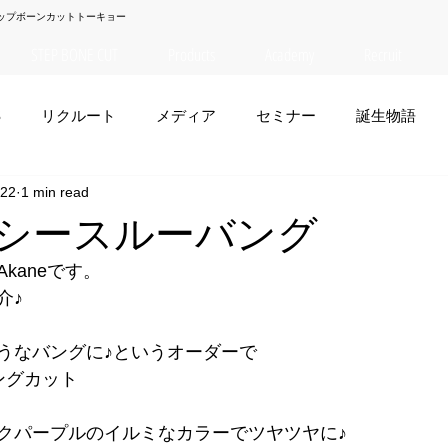
ップボーンカットトーキョー
STEP BONE CUT
Products
Academy
Recruit
S
リクルート
メディア
セミナー
誕生物語
022
1 min read
夏菜
TAISEI
NANA
幸太郎
OSAKA
yuuk
e】シースルーバング
kaneです。
お笑い
介♪
うなバングに♪というオーダーで
ングカット
クパープルのイルミなカラーでツヤツヤに♪