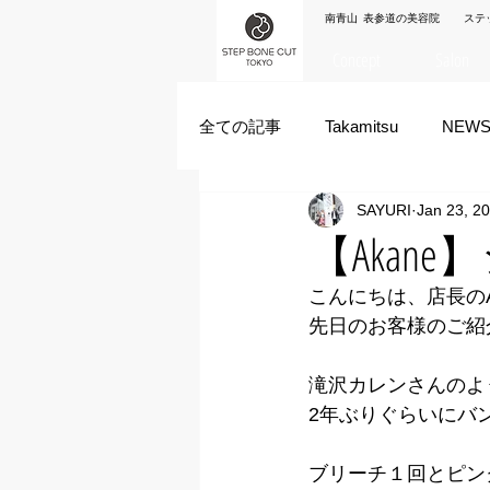
南青山 表参道の美容院 ステ
Concept
Salon
全ての記事
Takamitsu
NEW
SAYURI
Jan 23, 2
Akane Kanda
HAYATO
【Akan
こんにちは、店長のA
ズシヒロヤ
竹原拓摩
先日のお客様のご紹
滝沢カレンさんのよ
2年ぶりぐらいにバ
ブリーチ１回とピン