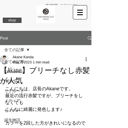
南青山 表参道の美容院 ステップボーンカットトーキョー
shop
Post
全ての記事
Akane Kanda
全ての記事
May 7, 2023
1 min read
【Akane】ブリーチなし赤髪
Takamitsu
が人気
NEWS
こんにちは、店長のAkaneです。
リクルート
最近の流行赤髪ですが、ブリーチをし
メディア
なくても
こんなに綺麗に発色します♪
セミナー
誕生物語
カラーを2回した方がきれいになるので