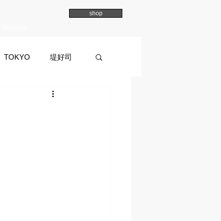
shop
Overview
TOKYO
堤好司
a
イマイマユ