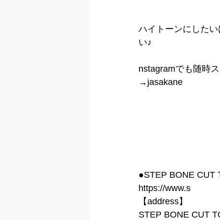
ハイトーンにしたい
い♪
nstagramでも随
→jasakane
●STEP BONE CU
https://www.s
【address】
STEP BONE CUT 