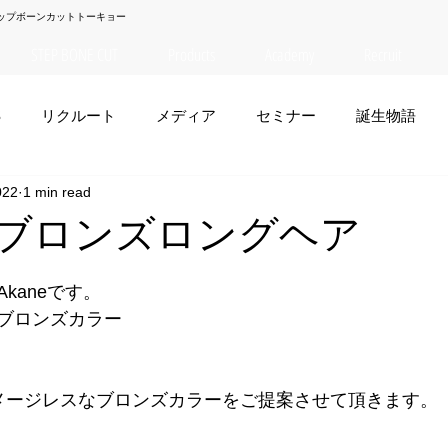
ップボーンカットトーキョー
STEP BONE CUT
Products
Academy
Recruit
S
リクルート
メディア
セミナー
誕生物語
022
1 min read
夏菜
TAISEI
NANA
幸太郎
OSAKA
yuuk
e】ブロンズロングヘア
お笑い
kaneです。
ブロンズカラー
メージレスなブロンズカラーをご提案させて頂きます。