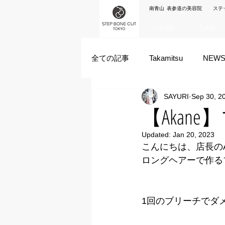
南青山 表参道の美容院 ステ
Concept
Salon
全ての記事
Takamitsu
NEW
SAYURI
Sep 30, 2
Akane Kanda
HAYATO
【Akan
Updated:
Jan 20, 2023
ズシヒロヤ
竹原拓摩
こんにちは、店長のA
ロングヘアーで作る
1回のブリーチでダ