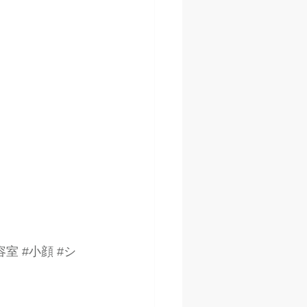
容室
#小顔
#シ