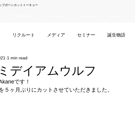
ップボーンカットトーキョー
STEP BONE CUT
Products
Academy
Recruit
S
リクルート
メディア
セミナー
誕生物語
021
1 min read
夏菜
TAISEI
NANA
幸太郎
OSAKA
yuuk
e】ミデイアムウルフ
kaneです！
お笑い
を５ヶ月ぶりにカットさせていただきました。