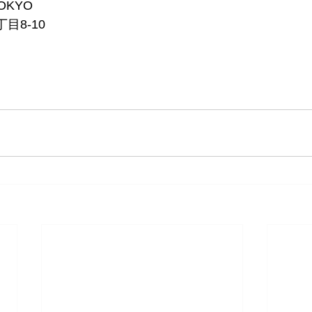
TOKYO
目8-10　