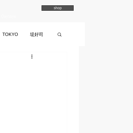
shop
Overview
TOKYO
堤好司
a
イマイマユ