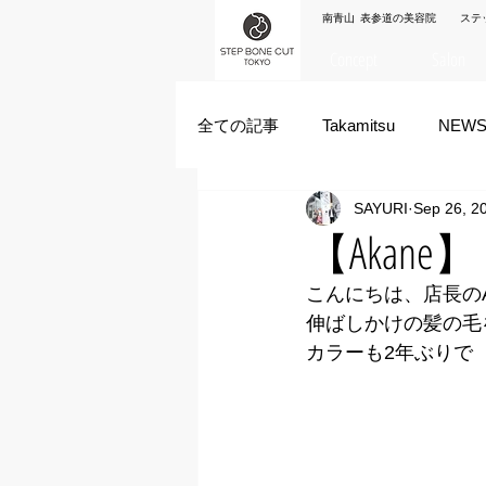
南青山 表参道の美容院 ステ
Concept
Salon
全ての記事
Takamitsu
NEW
SAYURI
Sep 26, 2
Akane Kanda
HAYATO
【Akan
こんにちは、店長のA
ズシヒロヤ
竹原拓摩
伸ばしかけの髪の毛
カラーも2年ぶりで