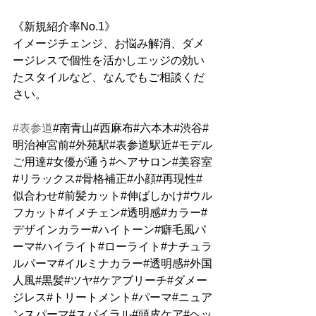
《新規紹介率No.1》
イメージチェンジ、お悩み解消、ダメ
ージレスで個性を活かしエッジの効い
たスタイルなど、なんでもご相談くだ
さい。
#表参道
#南青山#西麻布#六本木#渋谷#
明治神宮前#外苑駅#表参道駅近#モデル
ご用達#女優が通う#ヘアサロン#美容室
#リラックス#骨格補正#小顔#再現性#
似合わせ#前髪カット#伸ばしかけ#ウル
フカット#イメチェン#透明感#カラー#
デザインカラー#ハイトーン#癖毛風パ
ーマ#ハイライト#ローライト#ナチュラ
ルパーマ#イルミナカラー#透明感#外国
人風#黒髪#ツヤ#ケアブリーチ#ダメー
ジレス#トリートメント#パーマ#ニュア
ンスパーマ#スパイラル#頭皮ケア#ヘッ