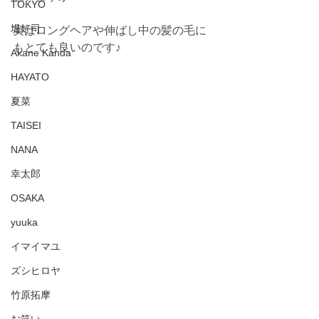
TOKYO
堤好司
実はロングヘアや伸ばし中の髪の毛に
もとても良いのです♪
Akane Kanda
HAYATO
夏菜
TAISEI
NANA
幸太郎
OSAKA
yuuka
イマイマユ
ズシヒロヤ
竹原拓摩