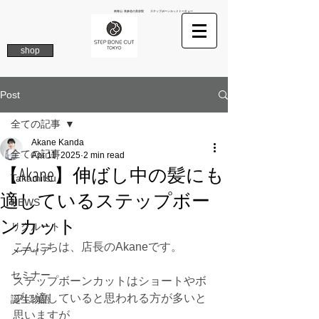
南青山 表参道の美容院 ステップボーンカットトーキョー
shop
Post
全ての記事
Akane Kanda
全ての記事
Apr 11, 2025
2 min read
【Akane】伸ばし中の髪にも
Takamitsu
適しているステップボー
NEWS
ンカット
リクルート
こんにちは、店長のAkaneです。
メディア
セミナー
ステップボーンカットはショートやボ
ブに適していると思われる方が多いと
誕生物語
思いますが