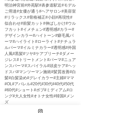
明治神宮前#外苑駅#表参道駅近#モデル
ご用達#女優が通う#ヘアサロン#美容室
#リラックス#骨格補正#小顔#再現性#
似合わせ#前髪カット#伸ばしかけ#ウル
フカット#イメチェン#透明感#カラー#
デザインカラー#ハイトーン#癖毛風パ
ーマ#ハイライト#ローライト#ナチュラ
ルパーマ#イルミナカラー#透明感#外国
人風#黒髪#ツヤ#ケアブリーチ#ダメー
ジレス#トリートメント#パーマ#ニュア
ンスパーマ#スパイラル#頭皮ケア#ヘッ
ドスパ#マンツーマン施術#髪質改善#白
髪#白髪染め#グレイカラー#主婦#ママ
#OL#アパレル#20代#30代#40代#50代
#60代#ショート#ボブ#ミディアム#ロ
ング#大人女性#オトナ女性#韓国#メン
ズ