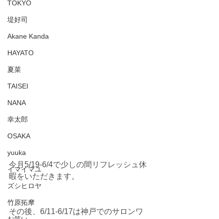
TOKYO
堤好司
Akane Kanda
HAYATO
夏菜
TAISEI
NANA
幸太郎
OSAKA
yuuka
今月5/19-6/4で少しの間リフレッシュ休
イマイマユ
暇をいただきます。
ズシヒロヤ
竹原拓摩
その後、6/11-6/17は神戸でのサロンワ