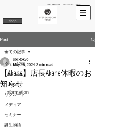
南青山 表参道の美容院 ステップボーンカットトーキョー
shop
Post
全ての記事
sbc-tokyo
全ての記事
May 18, 2024
2 min read
【Akane】店長Akane休暇のお
Takamitsu
知らせ
NEWS
information
リクルート
メディア
セミナー
誕生物語