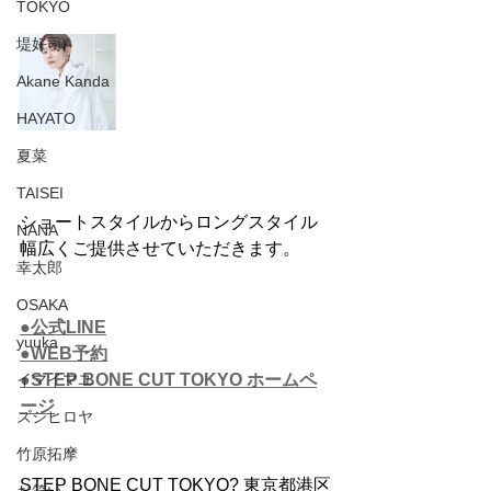
TOKYO
堤好司
Akane Kanda
HAYATO
夏菜
TAISEI
ショートスタイルからロングスタイル
NANA
幅広くご提供させていただきます。
幸太郎
OSAKA
●公式LINE
yuuka
●WEB予約
イマイマユ
●STEP BONE CUT TOKYO ホームペ
ージ
ズシヒロヤ
竹原拓摩
STEP BONE CUT TOKYO? 東京都港区