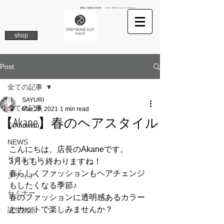
南青山 表参道の美容院 ステップボーンカットトーキョー
shop
Post
全ての記事
SAYURI
全ての記事
Mar 28, 2021
1 min read
【Akane】春のヘアスタイル
Takamitsu
NEWS
こんにちは、店長のAkaneです。
リクルート
3月ももう終わりますね！
春らしくファッションもヘアチェンジ
メディア
もしたくなる季節♪
セミナー
春のファッションに透明感あるカラー
とカットで楽しみませんか？
誕生物語