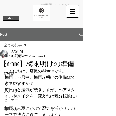
南青山 表参道の美容院 ステップボーンカットトーキョー
shop
Post
全ての記事
SAYURI
全ての記事
Jul 10, 2021
1 min read
【Akane】梅雨明けの準備
Takamitsu
こんにちは、店長のAkaneです。
NEWS
梅雨真っ只中、梅雨が明けの準備はで
リクルート
きていますか？
毎日雨と湿気が続きますが、ヘアスタ
メディア
イルやメイクを　変えれば気分転換に♪
セミナー
梅雨から夏にかけて湿気を活かせるパ
誕生物語
ーマで快適に過ごしましょう♪