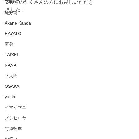
TOKYO
240名のたくさんの方にお越しいただき
ました！
堤好司
Akane Kanda
HAYATO
夏菜
TAISEI
NANA
幸太郎
OSAKA
yuuka
イマイマユ
ズシヒロヤ
竹原拓摩