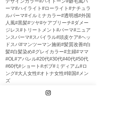
デザインカラー#ハイトーン#癖毛風パ
ーマ#ハイライト#ローライト#ナチュラ
ルパーマ#イルミナカラー#透明感#外国
人風#黒髪#ツヤ#ケアブリーチ#ダメー
ジレス#トリートメント#パーマ#ニュア
ンスパーマ#スパイラル#頭皮ケア#ヘッ
ドスパ#マンツーマン施術#髪質改善#白
髪#白髪染め#グレイカラー#主婦#ママ
#OL#アパレル#20代#30代#40代#50代
#60代#ショート#ボブ#ミディアム#ロ
ング#大人女性#オトナ女性#韓国#メン
ズ
Akane Kanda