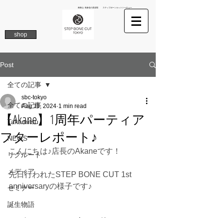
南青山 表参道の美容院 ステップボーンカットトーキョー
shop
Post
全ての記事
sbc-tokyo
全ての記事
Aug 11, 2024
1 min read
【Akane】1周年パーティア
Takamitsu
フターレポート♪
NEWS
こんにちは♪店長のAkaneです！
リクルート
メディア
先日行われたSTEP BONE CUT 1st　
anniversaryの様子です♪
セミナー
誕生物語