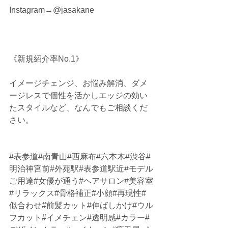
Instagram→@jasakane
《新規紹介率No.1》
イメージチェンジ、お悩み解消、ダメ
ージレスで個性を活かしエッジの効い
たスタイルなど、なんでもご相談くだ
さい。
#表参道
#南青山#西麻布#六本木#渋谷#
明治神宮前#外苑駅#表参道駅近#モデル
ご用達#女優が通う#ヘアサロン#美容室
#リラックス#骨格補正#小顔#再現性#
似合わせ#前髪カット#伸ばしかけ#ウル
フカット#イメチェン#透明感#カラー#