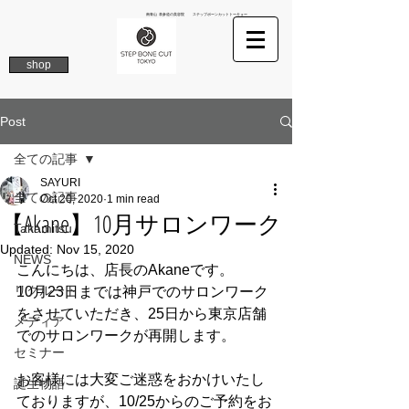
南青山 表参道の美容院 ステップボーンカットトーキョー
shop
Post
全ての記事
SAYURI
全ての記事
Oct 20, 2020
1 min read
【Akane】10月サロンワーク
Takamitsu
Updated:
Nov 15, 2020
NEWS
こんにちは、店長のAkaneです。
リクルート
10月23日までは神戸でのサロンワーク
をさせていただき、25日から東京店舗
メディア
でのサロンワークが再開します。
セミナー
お客様には大変ご迷惑をおかけいたし
誕生物語
ておりますが、10/25からのご予約をお