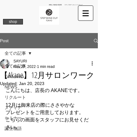
南青山 表参道の美容院 ステップボーンカットトーキョー
shop
Post
全ての記事
SAYURI
全ての記事
Nov 27, 2022
1 min read
【Akane】12月サロンワーク
Takamitsu
Updated:
Jan 20, 2023
NEWS
こんにちは、店長の AKANEです。
リクルート
12月は御来店の際にささやかな
メディア
プレゼントをご用意しております。
セミナー
こちらの画面をスタッフにお見せくだ
さい。
誕生物語