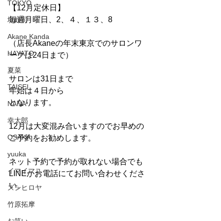
TOKYO
【12月定休日】
毎週月曜日、2、４、１３、8
堤好司
Akane Kanda
（店長Akaneの年末東京でのサロンワ
HAYATO
ークは24日まで）
夏菜
サロンは31日まで
TAISEI
年始は４日から
となります。
NANA
幸太郎
12月は大変混み合いますのでお早めの
OSAKA
ご予約をお勧めします。
yuuka
ネット予約で予約が取れない場合でも
イマイマユ
LINEかお電話にてお問い合わせくださ
い。
ズシヒロヤ
竹原拓摩