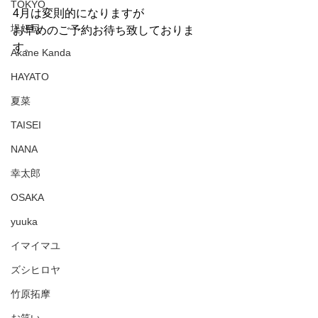
TOKYO
4月は変則的になりますが
堤好司
お早めのご予約お待ち致しておりま
す。
Akane Kanda
HAYATO
夏菜
TAISEI
NANA
幸太郎
OSAKA
yuuka
イマイマユ
ズシヒロヤ
竹原拓摩