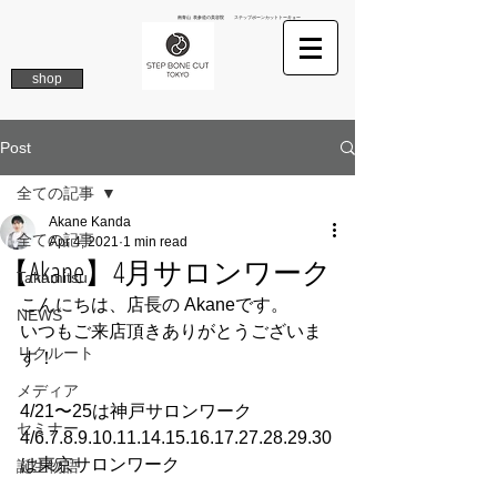
南青山 表参道の美容院 ステップボーンカットトーキョー
shop
Post
全ての記事
Akane Kanda
全ての記事
Apr 4, 2021
1 min read
【Akane】4月サロンワーク
Takamitsu
こんにちは、店長の Akaneです。
NEWS
いつもご来店頂きありがとうございま
リクルート
す！
メディア
4/21〜25は神戸サロンワーク
セミナー
4/6.7.8.9.10.11.14.15.16.17.27.28.29.30
は東京サロンワーク
誕生物語