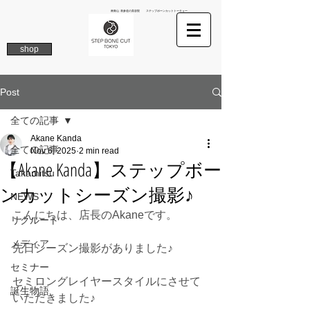
南青山 表参道の美容院 ステップボーンカットトーキョー
shop
Post
全ての記事
Akane Kanda
全ての記事
Nov 6, 2025
2 min read
【Akane Kanda】ステップボー
Takamitsu
ンカットシーズン撮影♪
NEWS
こんにちは、店長のAkaneです。
リクルート
メディア
先日シーズン撮影がありました♪
セミナー
セミロングレイヤースタイルにさせて
誕生物語
いただきました♪