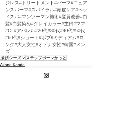
ジレス#トリートメント#パーマ#ニュア
ンスパーマ#スパイラル#頭皮ケア#ヘッ
ドスパ#マンツーマン施術#髪質改善#白
髪#白髪染め#グレイカラー#主婦#ママ
#OL#アパレル#20代#30代#40代#50代
#60代#ショート#ボブ#ミディアム#ロ
ング#大人女性#オトナ女性#韓国#メン
ズ
撮影
シーズン
ステップボーンかっと
Akane Kanda
See All
Recent Posts