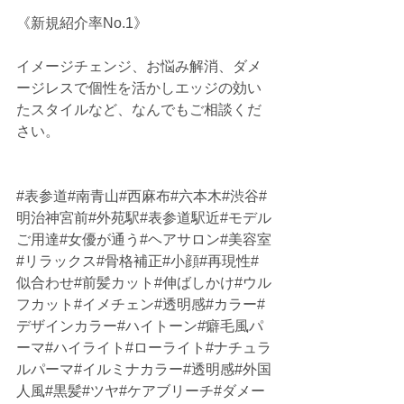
《新規紹介率No.1》
イメージチェンジ、お悩み解消、ダメ
ージレスで個性を活かしエッジの効い
たスタイルなど、なんでもご相談くだ
さい。
#表参道
#南青山#西麻布#六本木#渋谷#
明治神宮前#外苑駅#表参道駅近#モデル
ご用達#女優が通う#ヘアサロン#美容室
#リラックス#骨格補正#小顔#再現性#
似合わせ#前髪カット#伸ばしかけ#ウル
フカット#イメチェン#透明感#カラー#
デザインカラー#ハイトーン#癖毛風パ
ーマ#ハイライト#ローライト#ナチュラ
ルパーマ#イルミナカラー#透明感#外国
人風#黒髪#ツヤ#ケアブリーチ#ダメー