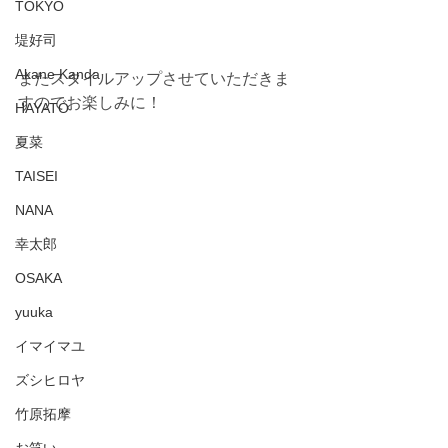
TOKYO
堤好司
Akane Kanda
またスタイルアップさせていただきま
すのでお楽しみに！
HAYATO
夏菜
TAISEI
NANA
幸太郎
OSAKA
yuuka
イマイマユ
ズシヒロヤ
竹原拓摩