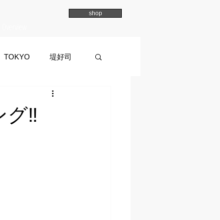
shop
Overview
TOKYO
堤好司
a
イマイマユ
グ‼︎