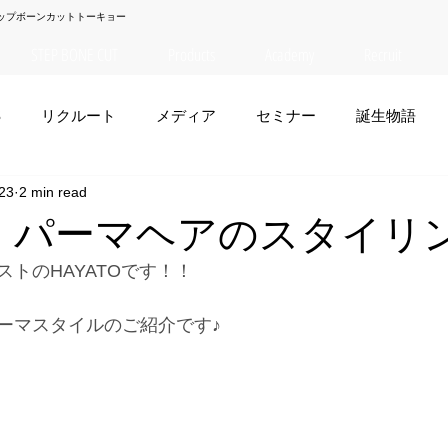
ップボーンカットトーキョー
STEP BONE CUT
Products
Academy
Recruit
S
リクルート
メディア
セミナー
誕生物語
23
2 min read
夏菜
TAISEI
NANA
幸太郎
OSAKA
yuuk
TO】パーマヘアのスタイリン
トのHAYATOです！！
お笑い
ーマスタイルのご紹介です♪