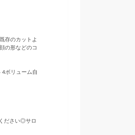
既存のカットよ
顔の形などのコ
 4ボリューム自
kください◎サロ