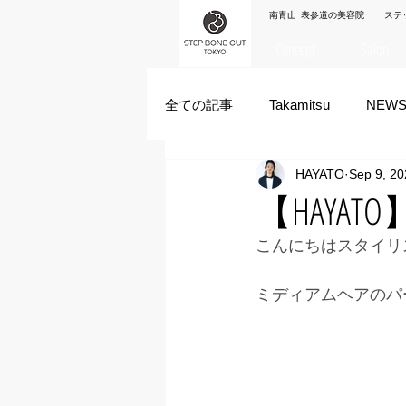
南青山 表参道の美容院 ステ
Concept
Salon
全ての記事
Takamitsu
NEW
HAYATO
Sep 9, 20
Akane Kanda
HAYATO
【HAYA
こんにちはスタイリス
ズシヒロヤ
竹原拓摩
ミディアムヘアのパ