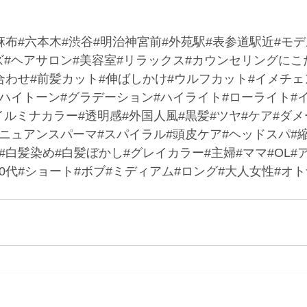
麻布#六本木#渋谷#明治神宮前#外苑駅#表参道駅近#モ
ズ#ヘアサロン#美容室#リラックス#カウンセリングにこ
合わせ#前髪カット#伸ばしかけ#ウルフカット#イメチェ
#ハイトーン#グラデーション#ハイライト#ローライト#
ルミナカラー#透明感#外国人風#黒髪#ツヤ#ケア#ダメ
#ニュアンスパーマ#スパイラル#頭皮ケア#ヘッドスパ#
#白髪染め#白髪ぼかし#グレイカラー#主婦#ママ#OL#ア
代#60代#ショート#ボブ#ミディアム#ロング#大人女性#オ