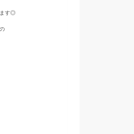
ます◎
の