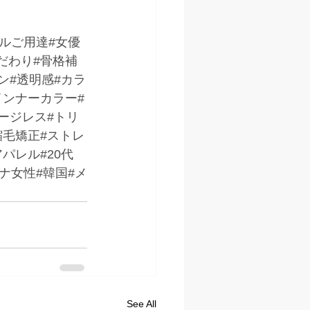
デルご用達#女優
だわり#骨格補
ン#透明感#カラ
インナーカラー#
ージレス#トリ
縮毛矯正#ストレ
パレル#20代
トナ女性#韓国#メ
See All