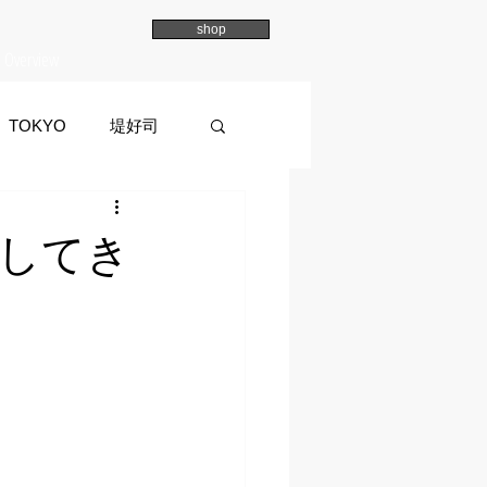
shop
Overview
TOKYO
堤好司
a
イマイマユ
加してき