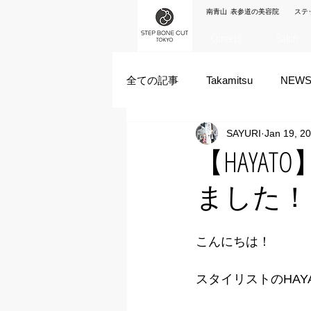
南青山 表参道の美容院 ステ
Concept
Salon
全ての記事
Takamitsu
NEW
SAYURI
Jan 19, 2
Akane Kanda
HAYATO
【HAYA
ました！
ズシヒロヤ
竹原拓摩
こんにちは！
スタイリストのHAY