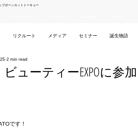
ップボーンカットトーキョー
STEP BONE CUT
Products
Academy
Recruit
S
リクルート
メディア
セミナー
誕生物語
025
2 min read
夏菜
TAISEI
NANA
幸太郎
OSAKA
yuuk
TO】ビューティーEXPOに参
お笑い
ATOです！