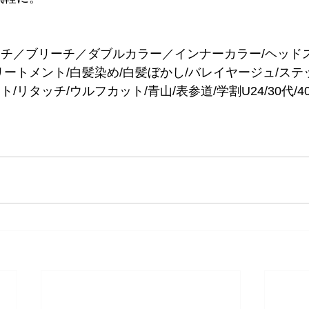
ーチ／ブリーチ／ダブルカラー／インナーカラー/ヘッド
リートメント/白髪染め/白髪ぼかし/バレイヤージュ/ス
/リタッチ/ウルフカット/青山/表参道/学割U24/30代/40