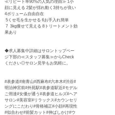
≪リピート率90%の人気の理由≫ 1小
顔に見える 2髪が揺れ動く3持ちが良い 
4ボリューム自由自在
 5くせ毛を生かせる 6お手入れ簡単
 7  3kg痩せて見える 8トリートメント効
果あり
◆求人募集中詳細はサロントップペー
ジ下部の≪スタッフ募集≫からCheck
ください◎サロン見学もお気軽に。
#表参道
#南青山#西麻布#六本木#渋谷#
明治神宮前#外苑駅#表参道駅近#モデル
ご用達#女優が通う#表参道ヒルズ#ヘア
サロン#美容室#リラックス#カウンセリ
ングにこだわり#骨格補正#小顔#再現性
#似合わせ#前髪カット#伸ばしかけ#ウ