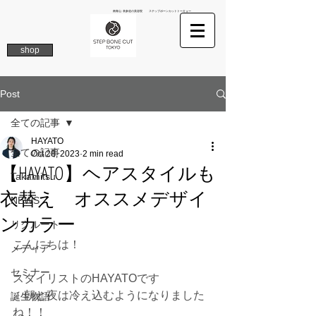
南青山 表参道の美容院 ステップボーンカットトーキョー
shop
Post
全ての記事
HAYATO
全ての記事
Oct 28, 2023
2 min read
【HAYATO】ヘアスタイルも
Takamitsu
衣替え オススメデザイ
NEWS
ンカラー
リクルート
こんにちは！
メディア
セミナー
スタイリストのHAYATOです
　朝と夜は冷え込むようになりました
誕生物語
ね！！