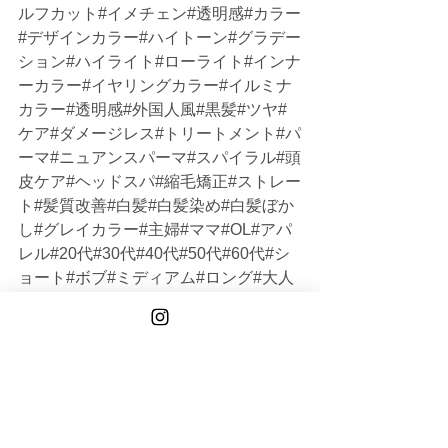
ルフカット#イメチェン#透明感#カラー
#デザインカラー#ハイトーン#グラデー
ション#ハイライト#ローライト#インナ
ーカラー#イヤリングカラー#イルミナ
カラー#透明感#外国人風#黒髪#ツヤ#
ケア#ダメージレス#トリートメント#パ
ーマ#ニュアンスパーマ#スパイラル#頭
皮ケア#ヘッドスパ#縮毛矯正#ストレー
ト#髪質改善#白髪#白髪染め#白髪ぼか
し#グレイカラー#主婦#ママ#OL#アパ
レル#20代#30代#40代#50代#60代#シ
ョート#ボブ#ミディアム#ロング#大人
女性#オトナ女性#韓国#メンズ