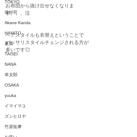
TOKYO
お布団から抜け出せなくなりま
堤好司
す、、、泣
Akane Kanda
HAYATO
ヘアスタイルも衣替えということで
バッサリスタイルチェンジされる方が
夏菜
多いです◎
TAISEI
NANA
幸太郎
OSAKA
yuuka
イマイマユ
ズシヒロヤ
竹原拓摩