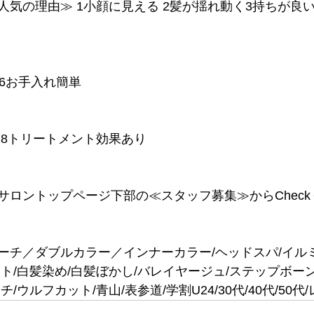
人気の理由≫ 1小顔に見える 2髪が揺れ動く3持ちが良い
 6お手入れ簡単
える 8トリートメント効果あり
サロントップページ下部の≪スタッフ募集≫からChec
ーチ／ダブルカラー／インナーカラー/ヘッドスパ/イル
ト/白髪染め/白髪ぼかし/バレイヤージュ/ステップボー
/ウルフカット/青山/表参道/学割U24/30代/40代/50