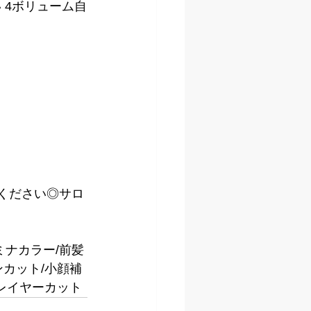
 4ボリューム自
kください◎サロ
ミナカラー/前髪
ンカット/小顔補
代/レイヤーカット