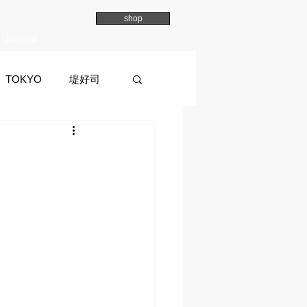
shop
Overview
TOKYO
堤好司
a
イマイマユ