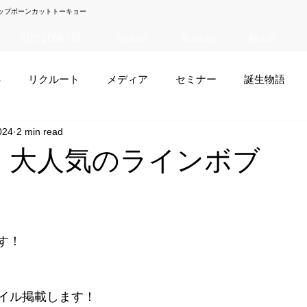
ップボーンカットトーキョー
STEP BONE CUT
Products
Academy
Recruit
S
リクルート
メディア
セミナー
誕生物語
024
2 min read
夏菜
TAISEI
NANA
幸太郎
OSAKA
yuuk
TO】大人気のラインボブ
お笑い
です！
イル掲載します！