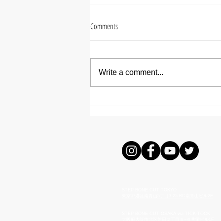
Comments
Write a comment...
【NANA】ミディアムレイヤー
STEP BONE CUT TOKYO
東京都港区南青山5丁目3-25
BC南青山ビル2F
STEP BONE CUT OSAKA via TICK-TOCK​
大阪府大阪市北区芝田２丁目５−６共栄ビル1F