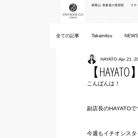
南青山 表参道の美容院 ステ
Concept
Salon
全ての記事
Takamitsu
NEW
HAYATO
Apr 21, 2
Akane Kanda
HAYATO
【HAYA
こんばんは！
ズシヒロヤ
竹原拓摩
副店長のHAYATO
今週もイチオシスタ