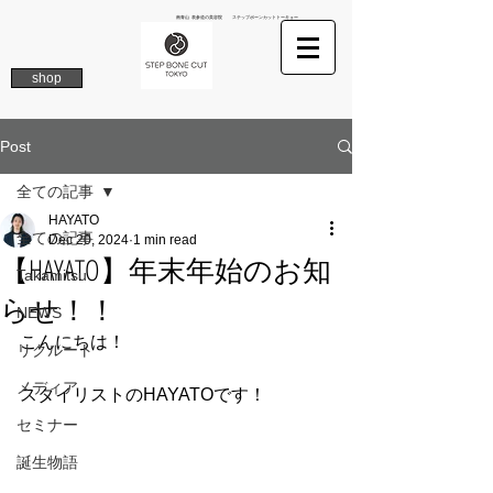
南青山 表参道の美容院 ステップボーンカットトーキョー
shop
Post
全ての記事
HAYATO
全ての記事
Dec 20, 2024
1 min read
【HAYATO】年末年始のお知
Takamitsu
らせ！！
NEWS
こんにちは！
リクルート
メディア
スタイリストのHAYATOです！
セミナー
誕生物語