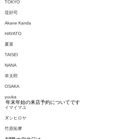
TOKYO
堤好司
Akane Kanda
HAYATO
夏菜
TAISEI
NANA
幸太郎
OSAKA
yuuka
年末年始の来店予約についてです
イマイマユ
↓
ズシヒロヤ
竹原拓摩