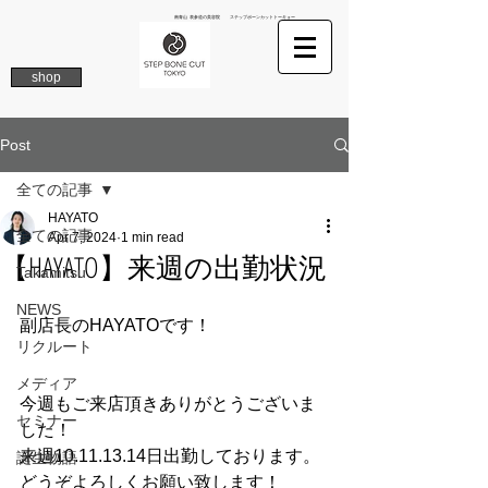
南青山 表参道の美容院 ステップボーンカットトーキョー
shop
Post
全ての記事
HAYATO
全ての記事
Apr 7, 2024
1 min read
【HAYATO】来週の出勤状況
Takamitsu
NEWS
副店長のHAYATOです！
リクルート
メディア
今週もご来店頂きありがとうございま
セミナー
した！
来週10.11.13.14日出勤しております。
誕生物語
どうぞよろしくお願い致します！