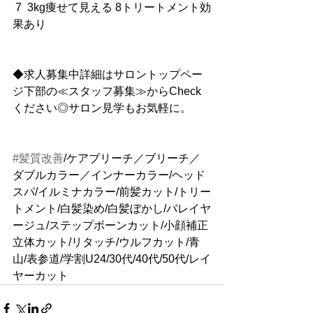
 7  3kg痩せて見える 8トリートメント効
果あり
◆求人募集中詳細はサロントップペー
ジ下部の≪スタッフ募集≫からCheck
ください◎サロン見学もお気軽に。
#髪質改善
/ケアブリーチ／ブリーチ／
ダブルカラー／インナーカラー/ヘッド
スパ/イルミナカラー/前髪カット/トリー
トメント/白髪染め/白髪ぼかし/バレイヤ
ージュ/ステップボーンカット/小顔補正
立体カット/リタッチ/ウルフカット/青
山/表参道/学割U24/30代/40代/50代/レイ
ヤーカット