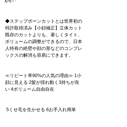
お笑い
い。
◆ステップボーンカットとは世界初の
特許取得済み【小顔補正】立体カット
既存のカットよりも、著しくタイト、
ボリュームの調整ができるので、日本
人特有の絶壁や顔の形などのコンプレ
ックスの解消も容易にできます。
≪リピート率90%の人気の理由≫ 1小
顔に見える 2髪が揺れ動く3持ちが良
い 4ボリューム自由自在
 5くせ毛を生かせる 6お手入れ簡単