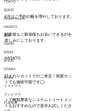
TOKYO
堤好司
4月はご予約の幅を増やしております。
Akane Kanda
HAYATO
顧客様もご新規様もお会いできるのを
夏菜
楽しみにしております。
TAISEI
NANA
HAYATO
幸太郎
OSAKA
顔まわりカットでのご来店！前髪カッ
yuuka
トでも施術可能です◯
イマイマユ
ズシヒロヤ
＋で種類豊富なシステムトリートメン
竹原拓摩
トもおすすめなので是非お試しくださ