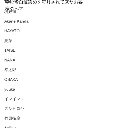
TOKYO
今まで白髪染めを毎月されて来たお客
様のヘア
堤好司
Akane Kanda
HAYATO
夏菜
TAISEI
NANA
幸太郎
OSAKA
yuuka
イマイマユ
ズシヒロヤ
竹原拓摩