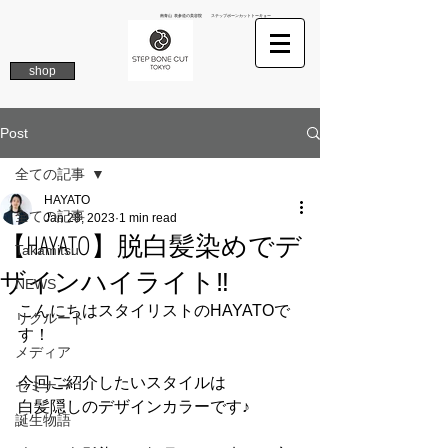
南青山 表参道の美容院 ステップボーンカットトーキョー
shop
Post
全ての記事
HAYATO
全ての記事
Jan 28, 2023
1 min read
【HAYATO】脱白髪染めでデ
Takamitsu
ザインハイライト‼︎
NEWS
こんにちはスタイリストのHAYATOで
リクルート
す！
メディア
今回ご紹介したいスタイルは
セミナー
白髪隠しのデザインカラーです♪
誕生物語