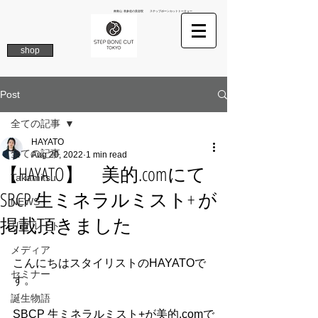
南青山 表参道の美容院 ステップボーンカットトーキョー
shop
Post
全ての記事
HAYATO
全ての記事
Aug 20, 2022
1 min read
【HAYATO】 美的.comにて
Takamitsu
SBCP 生ミネラルミスト+ が
NEWS
掲載頂きました
リクルート
メディア
こんにちはスタイリストのHAYATOで
セミナー
す。
誕生物語
SBCP 生ミネラルミスト+が美的.comで