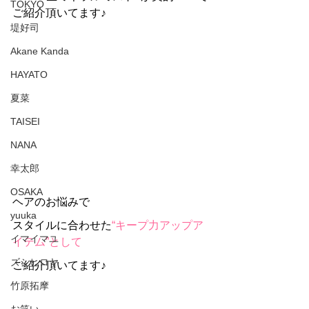
TOKYO
ご紹介頂いてます♪
堤好司
Akane Kanda
HAYATO
夏菜
TAISEI
NANA
幸太郎
OSAKA
ヘアのお悩みで
yuuka
スタイルに合わせた
“キープ力アップア
イマイマユ
イテム”として
ズシヒロヤ
ご紹介頂いてます♪
竹原拓摩