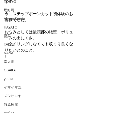
TOKYO
す！
堤好司
今回ステップボーンカット初体験のお
Akane Kanda
客様でした。
HAYATO
お悩みとしては後頭部の絶壁、ボリュ
夏菜
ームの出にくさ、
スタイリングしなくても収まり良くな
TAISEI
りたいとのこと。
NANA
↓
幸太郎
OSAKA
yuuka
イマイマユ
ズシヒロヤ
竹原拓摩