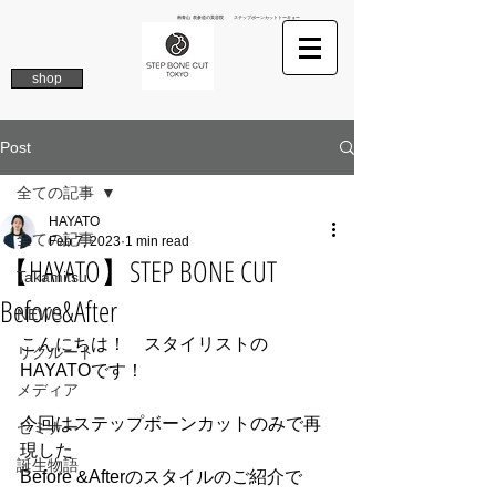
南青山 表参道の美容院 ステップボーンカットトーキョー
shop
Post
全ての記事
HAYATO
全ての記事
Feb 7, 2023
1 min read
【HAYATO】STEP BONE CUT
Takamitsu
Before&After
NEWS
こんにちは！　スタイリストの
リクルート
HAYATOです！
メディア
今回はステップボーンカットのみで再
セミナー
現した
誕生物語
Before &Afterのスタイルのご紹介で