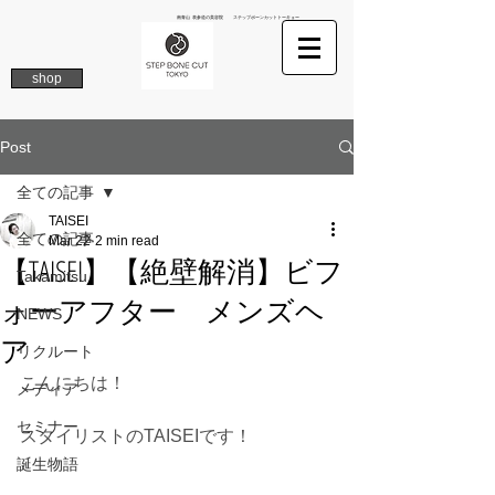
南青山 表参道の美容院 ステップボーンカットトーキョー
shop
Post
全ての記事
TAISEI
全ての記事
Mar 22
2 min read
【TAISEI】【絶壁解消】ビフ
Takamitsu
ォーアフター メンズヘ
NEWS
ア
リクルート
こんにちは！
メディア
セミナー
スタイリストのTAISEIです！
誕生物語