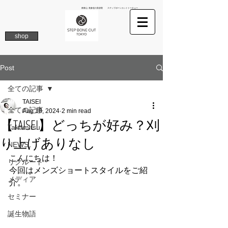
南青山 表参道の美容院 ステップボーンカットトーキョー
shop
Post
全ての記事
TAISEI
全ての記事
Aug 18, 2024
2 min read
【TAISEI】どっちが好み？刈
Takamitsu
り上げありなし
NEWS
こんにちは！
リクルート
今回はメンズショートスタイルをご紹
メディア
介。
セミナー
誕生物語