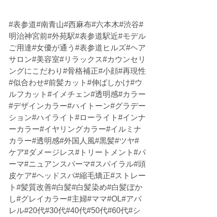
#表参道
#南青山#西麻布#六本木#渋谷#
明治神宮前#外苑駅#表参道駅近#モデル
ご用達#女優が通う#表参道ヒルズ#ヘア
サロン#美容室#リラックス#カウンセリ
ングにこだわり#骨格補正#小顔#再現性
#似合わせ#前髪カット#伸ばしかけ#ウ
ルフカット#イメチェン#透明感#カラー
#デザインカラー#ハイトーン#グラデー
ション#ハイライト#ローライト#インナ
ーカラー#イヤリングカラー#イルミナ
カラー#透明感#外国人風#黒髪#ツヤ#
ケア#ダメージレス#トリートメント#パ
ーマ#ニュアンスパーマ#スパイラル#頭
皮ケア#ヘッドスパ#縮毛矯正#ストレー
ト#髪質改善#白髪#白髪染め#白髪ぼか
し#グレイカラー#主婦#ママ#OL#アパ
レル#20代#30代#40代#50代#60代#シ