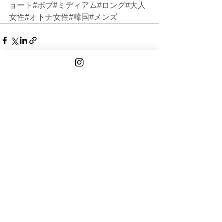
ョート#ボブ#ミディアム#ロング#大人
女性#オトナ女性#韓国#メンズ
See All
Recent Posts