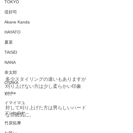
TOKYO
堤好司
Akane Kanda
HAYATO
夏菜
TAISEI
NANA
幸太郎
多少スタイリングの違いもありますが
OSAKA
刈り上げない方は少し柔らかい印象
yuuka
に。
イマイマユ
対して刈り上げた方は男らしいハード
ズシヒロヤ
な雰囲気に。
竹原拓摩