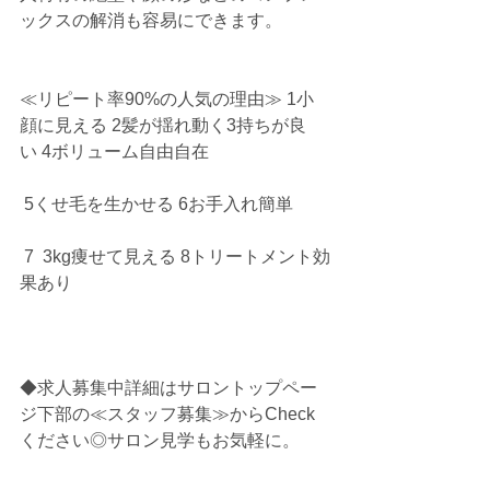
ックスの解消も容易にできます。
≪リピート率90%の人気の理由≫ 1小
顔に見える 2髪が揺れ動く3持ちが良
い 4ボリューム自由自在
 5くせ毛を生かせる 6お手入れ簡単
 7  3kg痩せて見える 8トリートメント効
果あり
◆求人募集中詳細はサロントップペー
ジ下部の≪スタッフ募集≫からCheck
ください◎サロン見学もお気軽に。