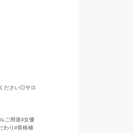
kください◎サロ
デルご用達#女優
だわり#骨格補