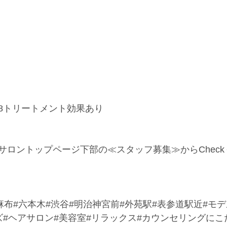
る 8トリートメント効果あり
サロントップページ下部の≪スタッフ募集≫からChec
麻布#六本木#渋谷#明治神宮前#外苑駅#表参道駅近#モ
ズ#ヘアサロン#美容室#リラックス#カウンセリングにこ