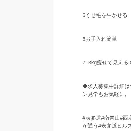
5くせ毛を生かせる 
6お手入れ簡単
7  3kg痩せて見え
◆求人募集中詳細は
ン見学もお気軽に。
#表参道
#南青山#西
が通う#表参道ヒル