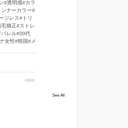
ン#透明感#カラ
インナーカラー#
ージレス#トリ
縮毛矯正#ストレ
パレル#20代
トナ女性#韓国#メ
See All