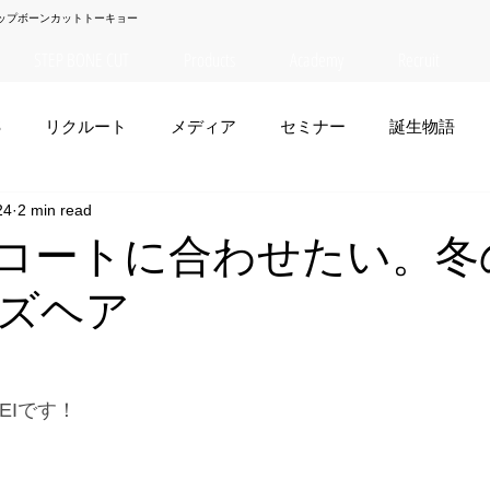
ップボーンカットトーキョー
STEP BONE CUT
Products
Academy
Recruit
S
リクルート
メディア
セミナー
誕生物語
24
2 min read
夏菜
TAISEI
NANA
幸太郎
OSAKA
yuuk
EI】コートに合わせたい。
ズヘア
お笑い
EIです！