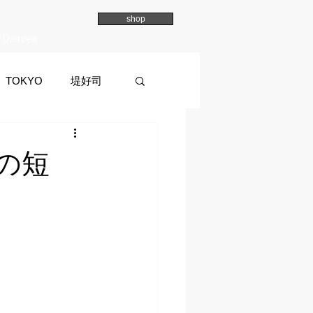
shop
Overview
TOKYO
堤好司
a
イマイマユ
冬の短