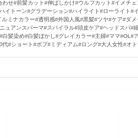
合わせ#前髪カット#伸ばしかけ#ウルフカット#イメチェ
#ハイトーン#グラデーション#ハイライト#ローライト#
ルミナカラー#透明感#外国人風#黒髪#ツヤ#ケア#ダメ
#ニュアンスパーマ#スパイラル#頭皮ケア#ヘッドスパ#
#白髪染め#白髪ぼかし#グレイカラー#主婦#ママ#OL#ア
代#60代#ショート#ボブ#ミディアム#ロング#大人女性#オ