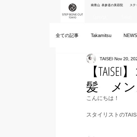
南青山 表参道の美容院 ステ
Concept
Salon
全ての記事
Takamitsu
NEW
TAISEI
Nov 20, 20
Akane Kanda
HAYATO
【TAIS
髪 メン
ズシヒロヤ
竹原拓摩
こんにちは！
スタイリストのTAIS