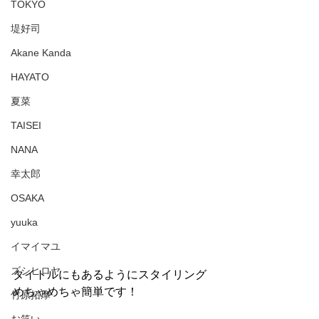
TOKYO
堤好司
Akane Kanda
HAYATO
夏菜
TAISEI
NANA
幸太郎
OSAKA
yuuka
イマイマユ
ズシヒロヤ
タイトルにもあるようにスタイリング
めちゃめちゃ簡単です！
竹原拓摩