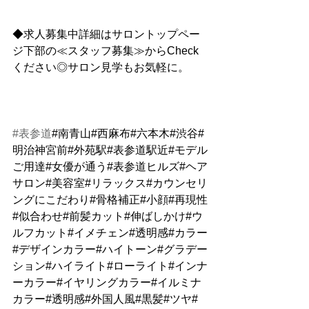
◆求人募集中詳細はサロントップペー
ジ下部の≪スタッフ募集≫からCheck
ください◎サロン見学もお気軽に。
#表参道
#南青山#西麻布#六本木#渋谷#
明治神宮前#外苑駅#表参道駅近#モデル
ご用達#女優が通う#表参道ヒルズ#ヘア
サロン#美容室#リラックス#カウンセリ
ングにこだわり#骨格補正#小顔#再現性
#似合わせ#前髪カット#伸ばしかけ#ウ
ルフカット#イメチェン#透明感#カラー
#デザインカラー#ハイトーン#グラデー
ション#ハイライト#ローライト#インナ
ーカラー#イヤリングカラー#イルミナ
カラー#透明感#外国人風#黒髪#ツヤ#