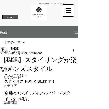
南青山 表参道の美容院 ステップボーンカットトーキョー
shop
Post
全ての記事
TAISEI
全ての記事
Oct 13, 2024
2 min read
【TAISEI】スタイリングが楽
Takamitsu
なメンズスタイル
NEWS
こんにちは！
リクルート
スタイリストのTAISEIです！
メディア
今回はメンズミディアムのパーマスタ
セミナー
イルをご紹介。
誕生物語