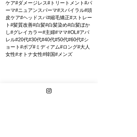
ケア#ダメージレス#トリートメント#パ
ーマ#ニュアンスパーマ#スパイラル#頭
皮ケア#ヘッドスパ#縮毛矯正#ストレー
ト#髪質改善#白髪#白髪染め#白髪ぼか
し#グレイカラー#主婦#ママ#OL#アパ
レル#20代#30代#40代#50代#60代#シ
ョート#ボブ#ミディアム#ロング#大人
女性#オトナ女性#韓国#メンズ
See All
Recent Posts