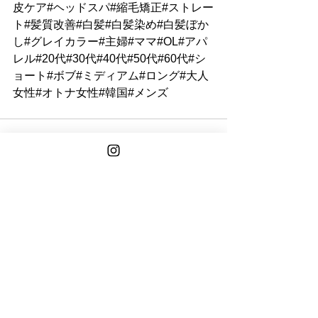
皮ケア#ヘッドスパ#縮毛矯正#ストレー
ト#髪質改善#白髪#白髪染め#白髪ぼか
し#グレイカラー#主婦#ママ#OL#アパ
レル#20代#30代#40代#50代#60代#シ
ョート#ボブ#ミディアム#ロング#大人
女性#オトナ女性#韓国#メンズ
See All
Recent Posts