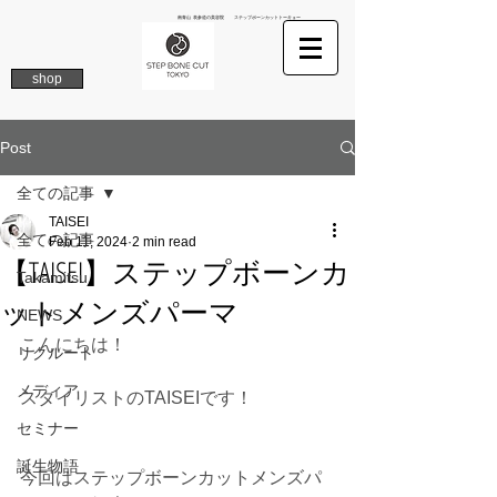
南青山 表参道の美容院 ステップボーンカットトーキョー
shop
Post
全ての記事
TAISEI
全ての記事
Feb 11, 2024
2 min read
【TAISEI】ステップボーンカ
Takamitsu
ットメンズパーマ
NEWS
こんにちは！
リクルート
メディア
スタイリストのTAISEIです！
セミナー
誕生物語
今回はステップボーンカットメンズパ