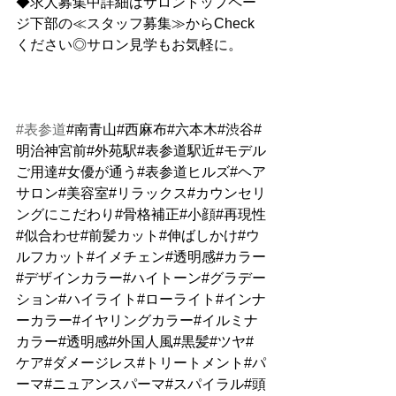
◆求人募集中詳細はサロントップペー
ジ下部の≪スタッフ募集≫からCheck
ください◎サロン見学もお気軽に。
#表参道
#南青山#西麻布#六本木#渋谷#
明治神宮前#外苑駅#表参道駅近#モデル
ご用達#女優が通う#表参道ヒルズ#ヘア
サロン#美容室#リラックス#カウンセリ
ングにこだわり#骨格補正#小顔#再現性
#似合わせ#前髪カット#伸ばしかけ#ウ
ルフカット#イメチェン#透明感#カラー
#デザインカラー#ハイトーン#グラデー
ション#ハイライト#ローライト#インナ
ーカラー#イヤリングカラー#イルミナ
カラー#透明感#外国人風#黒髪#ツヤ#
ケア#ダメージレス#トリートメント#パ
ーマ#ニュアンスパーマ#スパイラル#頭