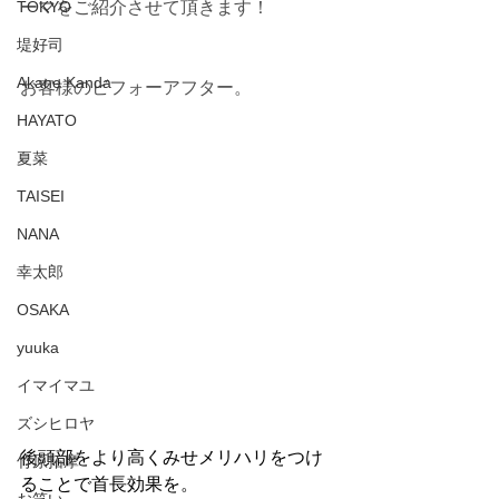
TOKYO
ーマをご紹介させて頂きます！
堤好司
Akane Kanda
お客様のビフォーアフター。
HAYATO
夏菜
TAISEI
NANA
幸太郎
OSAKA
yuuka
イマイマユ
ズシヒロヤ
後頭部をより高くみせメリハリをつけ
竹原拓摩
ることで首長効果を。