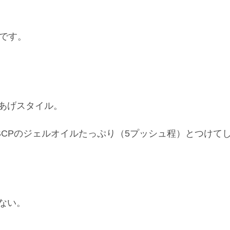
Iです。
あげスタイル。
BCPのジェルオイルたっぷり（5プッシュ程）とつけて
ない。