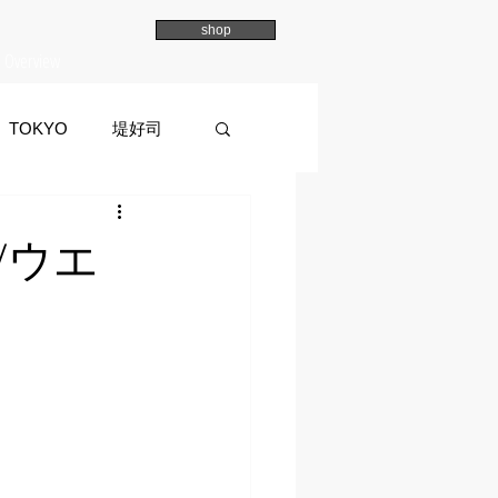
shop
Overview
TOKYO
堤好司
a
イマイマユ
/ウエ