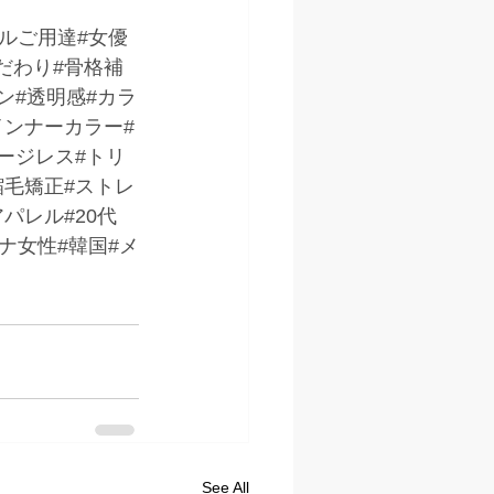
デルご用達#女優
だわり#骨格補
ン#透明感#カラ
インナーカラー#
ージレス#トリ
縮毛矯正#ストレ
パレル#20代
トナ女性#韓国#メ
See All