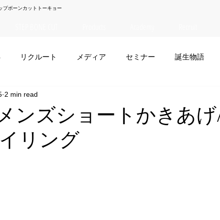
ップボーンカットトーキョー
STEP BONE CUT
Products
Academy
Recruit
S
リクルート
メディア
セミナー
誕生物語
5
2 min read
夏菜
TAISEI
NANA
幸太郎
OSAKA
yuuk
EI】メンズショートかきあげ
イリング
お笑い