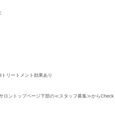
在
る 8トリートメント効果あり
サロントップページ下部の≪スタッフ募集≫からChec