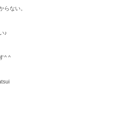
からない。
い♪
^ ^
tsui