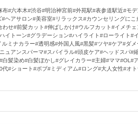
麻布#六本木#渋谷#明治神宮前#外苑駅#表参道駅近#モ
ズ#ヘアサロン#美容室#リラックス#カウンセリングにこ
合わせ#前髪カット#伸ばしかけ#ウルフカット#イメチェ
#ハイトーン#グラデーション#ハイライト#ローライト#
ルミナカラー#透明感#外国人風#黒髪#ツヤ#ケア#ダメ
#ニュアンスパーマ#スパイラル#頭皮ケア#ヘッドスパ#
#白髪染め#白髪ぼかし#グレイカラー#主婦#ママ#OL#ア
代#60代#ショート#ボブ#ミディアム#ロング#大人女性#オ