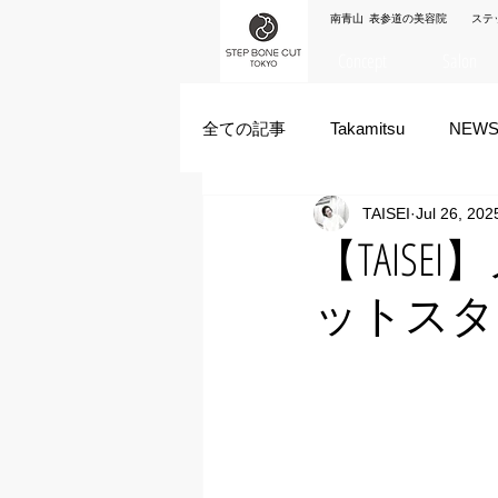
南青山 表参道の美容院 ステ
Concept
Salon
全ての記事
Takamitsu
NEW
TAISEI
Jul 26, 202
Akane Kanda
HAYATO
【TAIS
ットスタ
ズシヒロヤ
竹原拓摩