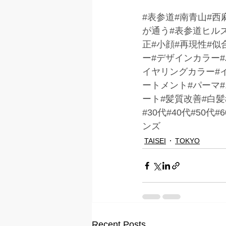
#表参道
#南青山#西
が通う#表参道ヒル
正#小顔#再現性#似
ー#デザインカラー
イヤリングカラー#イ
ートメント#パーマ
ート#髪質改善#白髪
#30代#40代#50
ンズ
TAISEI
TOKYO
Recent Posts