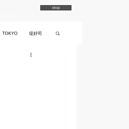
shop
Overview
TOKYO
堤好司
a
イマイマユ