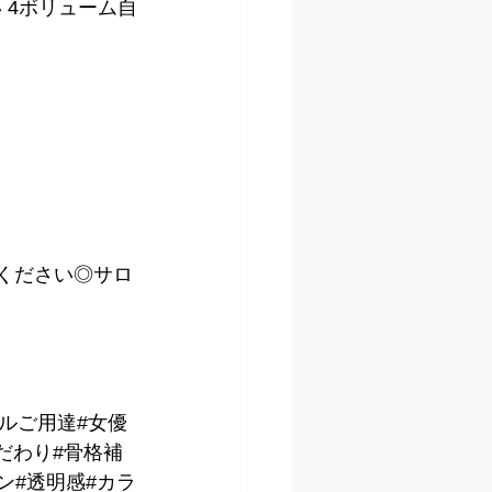
 4ボリューム自
kください◎サロ
デルご用達#女優
だわり#骨格補
ン#透明感#カラ