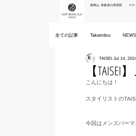
南青山 表参道の美容院 ステ
Concept
Salon
全ての記事
Takamitsu
NEW
TAISEI
Jul 14, 202
Akane Kanda
HAYATO
【TAIS
こんにちは！
ズシヒロヤ
竹原拓摩
スタイリストのTAIS
今回はメンズパーマ