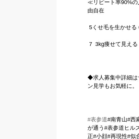
≪リピート率90%の
由自在
 5くせ毛を生かせる
 7  3kg痩せて見
◆求人募集中詳細は
ン見学もお気軽に。
#表参道
#南青山#西
が通う#表参道ヒル
正#小顔#再現性#似