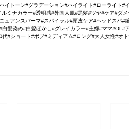
#ハイトーン#グラデーション#ハイライト#ローライト#
ルミナカラー#透明感#外国人風#黒髪#ツヤ#ケア#ダメ
#ニュアンスパーマ#スパイラル#頭皮ケア#ヘッドスパ#
#白髪染め#白髪ぼかし#グレイカラー#主婦#ママ#OL#ア
代#60代#ショート#ボブ#ミディアム#ロング#大人女性#オ