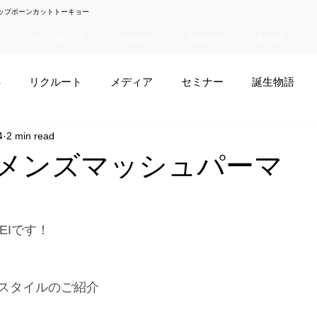
ップボーンカットトーキョー
STEP BONE CUT
Products
Academy
Recruit
S
リクルート
メディア
セミナー
誕生物語
4
2 min read
夏菜
TAISEI
NANA
幸太郎
OSAKA
yuuk
EI】メンズマッシュパーマ
お笑い
EIです！
スタイルのご紹介