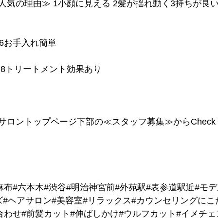
人気の理由≫ 1小顔に見える 2髪が揺れ動く3持ちが良い
 6お手入れ簡単
える 8トリートメント効果あり
サロントップページ下部の≪スタッフ募集≫からChec
麻布#六本木#渋谷#明治神宮前#外苑駅#表参道駅近#モ
ズ#ヘアサロン#美容室#リラックス#カウンセリングにこ
合わせ#前髪カット#伸ばしかけ#ウルフカット#イメチェ