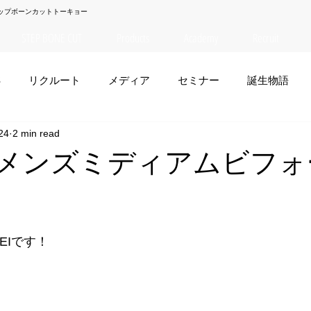
ップボーンカットトーキョー
STEP BONE CUT
Products
Academy
Recruit
S
リクルート
メディア
セミナー
誕生物語
24
2 min read
夏菜
TAISEI
NANA
幸太郎
OSAKA
yuuk
EI】メンズミディアムビフ
お笑い
EIです！