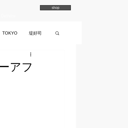
shop
Overview
TOKYO
堤好司
a
イマイマユ
ォーアフ