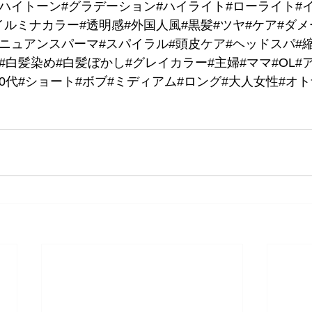
#ハイトーン#グラデーション#ハイライト#ローライト#
ルミナカラー#透明感#外国人風#黒髪#ツヤ#ケア#ダメ
#ニュアンスパーマ#スパイラル#頭皮ケア#ヘッドスパ#
#白髪染め#白髪ぼかし#グレイカラー#主婦#ママ#OL#ア
代#60代#ショート#ボブ#ミディアム#ロング#大人女性#オ