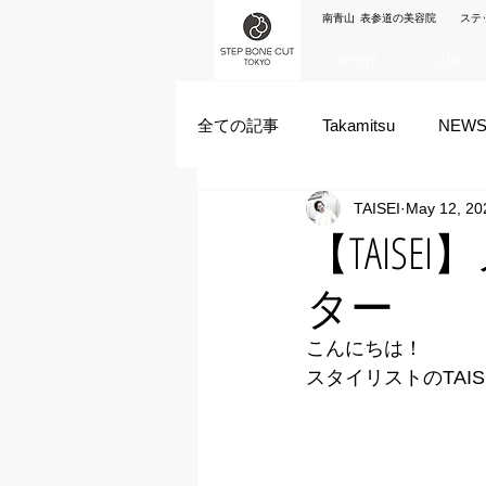
南青山 表参道の美容院 ステ
Concept
Salon
全ての記事
Takamitsu
NEW
TAISEI
May 12, 20
Akane Kanda
HAYATO
【TAIS
ター
ズシヒロヤ
竹原拓摩
こんにちは！
スタイリストのTAIS