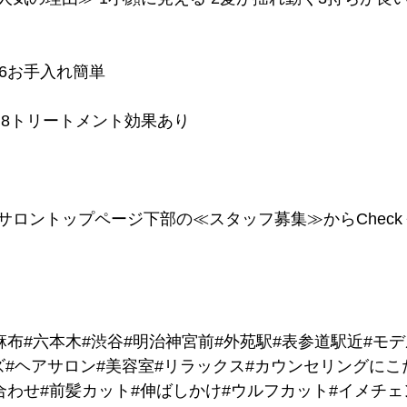
 6お手入れ簡単
える 8トリートメント効果あり
サロントップページ下部の≪スタッフ募集≫からChec
麻布#六本木#渋谷#明治神宮前#外苑駅#表参道駅近#モ
ズ#ヘアサロン#美容室#リラックス#カウンセリングにこ
合わせ#前髪カット#伸ばしかけ#ウルフカット#イメチェ