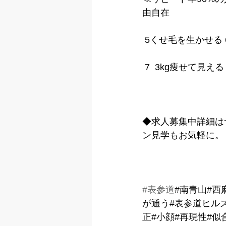
由自在
 5くせ毛を生かせる
 7  3kg痩せて見
◆求人募集中詳細は
ン見学もお気軽に。
#表参道
#南青山#西
が通う#表参道ヒル
正#小顔#再現性#似