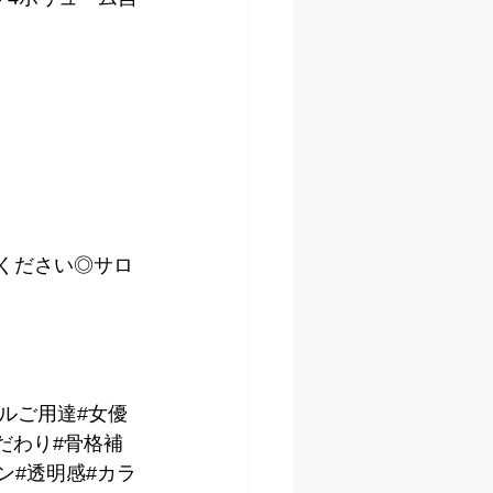
kください◎サロ
デルご用達#女優
だわり#骨格補
ン#透明感#カラ