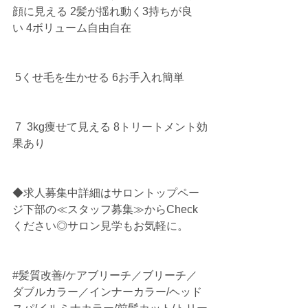
顔に見える 2髪が揺れ動く3持ちが良
い 4ボリューム自由自在
 5くせ毛を生かせる 6お手入れ簡単
 7  3kg痩せて見える 8トリートメント効
果あり
◆求人募集中詳細はサロントップペー
ジ下部の≪スタッフ募集≫からCheck
ください◎サロン見学もお気軽に。
#髪質改善
/ケアブリーチ／ブリーチ／
ダブルカラー／インナーカラー/ヘッド