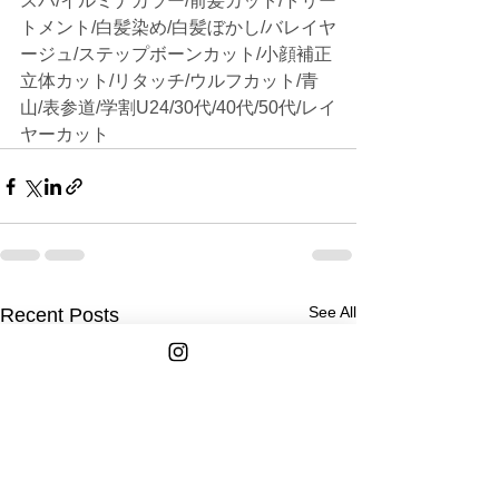
スパ/イルミナカラー/前髪カット/トリー
トメント/白髪染め/白髪ぼかし/バレイヤ
ージュ/ステップボーンカット/小顔補正
立体カット/リタッチ/ウルフカット/青
山/表参道/学割U24/30代/40代/50代/レイ
ヤーカット
See All
Recent Posts