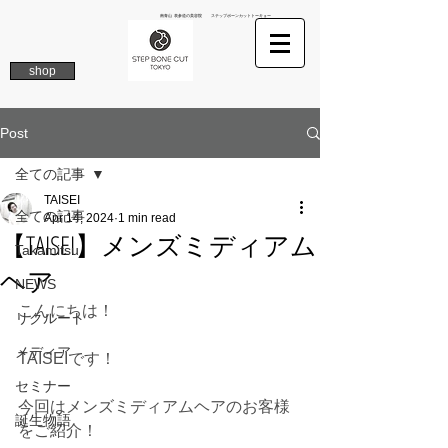
南青山 表参道の美容院 ステップボーンカットトーキョー
shop
Post
全ての記事
TAISEI
全ての記事
Apr 14, 2024
1 min read
【TAISEI】メンズミディアム
Takamitsu
ヘア
NEWS
こんにちは！
リクルート
メディア
TAISEIです！
セミナー
今回はメンズミディアムヘアのお客様
誕生物語
をご紹介！