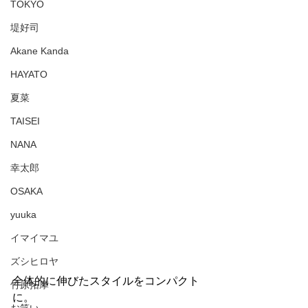
TOKYO
堤好司
Akane Kanda
HAYATO
夏菜
TAISEI
NANA
幸太郎
OSAKA
yuuka
イマイマユ
ズシヒロヤ
全体的に伸びたスタイルをコンパクト
竹原拓摩
に。