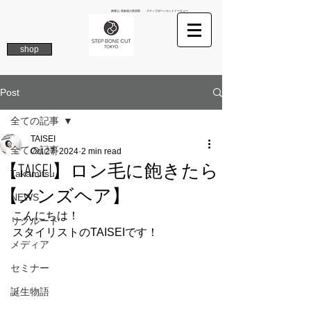
南青山 表参道の美容院 ステップボーンカットトーキョー
shop
Post
全ての記事
TAISEI
全ての記事
Oct 27, 2024
2 min read
【TAISEI】ロン毛に飽きたら
Takamitsu
【メンズヘア】
NEWS
こんにちは！
リクルート
スタイリストのTAISEIです！
メディア
セミナー
誕生物語