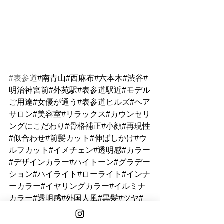
#表参道
#南青山#西麻布#六本木#渋谷#
明治神宮前#外苑駅#表参道駅近#モデル
ご用達#女優が通う#表参道ヒルズ#ヘア
サロン#美容室#リラックス#カウンセリ
ングにこだわり#骨格補正#小顔#再現性
#似合わせ#前髪カット#伸ばしかけ#ウ
ルフカット#イメチェン#透明感#カラー
#デザインカラー#ハイトーン#グラデー
ション#ハイライト#ローライト#インナ
ーカラー#イヤリングカラー#イルミナ
カラー#透明感#外国人風#黒髪#ツヤ#
ケア#ダメージレス#トリートメント#パ
ーマ#ニュアンスパーマ#スパイラル#頭