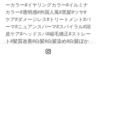
ーカラー#イヤリングカラー#イルミナ
カラー#透明感#外国人風#黒髪#ツヤ#
ケア#ダメージレス#トリートメント#パ
ーマ#ニュアンスパーマ#スパイラル#頭
皮ケア#ヘッドスパ#縮毛矯正#ストレー
ト#髪質改善#白髪#白髪染め#白髪ぼか
し#グレイカラー#主婦#ママ#OL#アパ
レル#20代#30代#40代#50代#60代#シ
ョート#ボブ#ミディアム#ロング#大人
女性#オトナ女性#韓国#メンズ
TAISEI
TOKYO
See All
Recent Posts