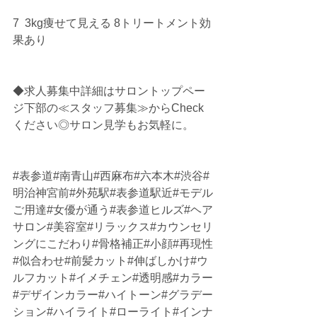
7  3kg痩せて見える 8トリートメント効
果あり
◆求人募集中詳細はサロントップペー
ジ下部の≪スタッフ募集≫からCheck
ください◎サロン見学もお気軽に。
#表参道
#南青山#西麻布#六本木#渋谷#
明治神宮前#外苑駅#表参道駅近#モデル
ご用達#女優が通う#表参道ヒルズ#ヘア
サロン#美容室#リラックス#カウンセリ
ングにこだわり#骨格補正#小顔#再現性
#似合わせ#前髪カット#伸ばしかけ#ウ
ルフカット#イメチェン#透明感#カラー
#デザインカラー#ハイトーン#グラデー
ション#ハイライト#ローライト#インナ