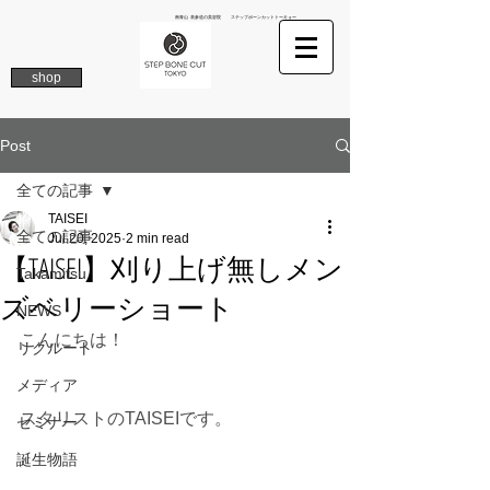
南青山 表参道の美容院 ステップボーンカットトーキョー
shop
Post
全ての記事
TAISEI
全ての記事
Jul 20, 2025
2 min read
【TAISEI】刈り上げ無しメン
Takamitsu
ズベリーショート
NEWS
こんにちは！
リクルート
メディア
スタリストのTAISEIです。
セミナー
誕生物語