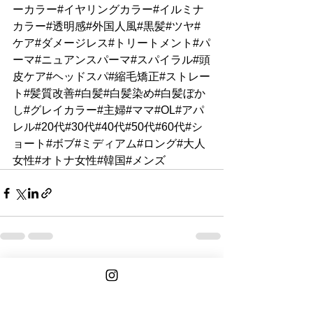
ーカラー#イヤリングカラー#イルミナ
カラー#透明感#外国人風#黒髪#ツヤ#
ケア#ダメージレス#トリートメント#パ
ーマ#ニュアンスパーマ#スパイラル#頭
皮ケア#ヘッドスパ#縮毛矯正#ストレー
ト#髪質改善#白髪#白髪染め#白髪ぼか
し#グレイカラー#主婦#ママ#OL#アパ
レル#20代#30代#40代#50代#60代#シ
ョート#ボブ#ミディアム#ロング#大人
女性#オトナ女性#韓国#メンズ
See All
Recent Posts