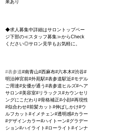
果あり
◆求人募集中詳細はサロントップペー
ジ下部の≪スタッフ募集≫からCheck
ください◎サロン見学もお気軽に。
#表参道
#南青山#西麻布#六本木#渋谷#
明治神宮前#外苑駅#表参道駅近#モデル
ご用達#女優が通う#表参道ヒルズ#ヘア
サロン#美容室#リラックス#カウンセリ
ングにこだわり#骨格補正#小顔#再現性
#似合わせ#前髪カット#伸ばしかけ#ウ
ルフカット#イメチェン#透明感#カラー
#デザインカラー#ハイトーン#グラデー
ション#ハイライト#ローライト#インナ