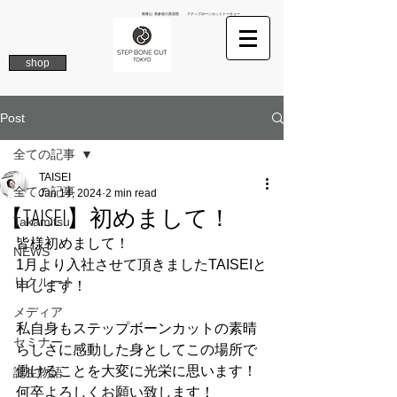
南青山 表参道の美容院 ステップボーンカットトーキョー
shop
Post
全ての記事
TAISEI
全ての記事
Jan 14, 2024
2 min read
【TAISEI】初めまして！
Takamitsu
皆様初めまして！
NEWS
1月より入社させて頂きましたTAISEIと
リクルート
申します！
メディア
私自身もステップボーンカットの素晴
セミナー
らしさに感動した身としてこの場所で
働けることを大変に光栄に思います！
誕生物語
何卒よろしくお願い致します！