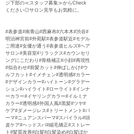
ジ下部の≪スタッフ募集≫からCheck
ください◎サロン見学もお気軽に。
#表参道
#南青山#西麻布#六本木#渋谷#
明治神宮前#外苑駅#表参道駅近#モデル
ご用達#女優が通う#表参道ヒルズ#ヘア
サロン#美容室#リラックス#カウンセリ
ングにこだわり#骨格補正#小顔#再現性
#似合わせ#前髪カット#伸ばしかけ#ウ
ルフカット#イメチェン#透明感#カラー
#デザインカラー#ハイトーン#グラデー
ション#ハイライト#ローライト#インナ
ーカラー#イヤリングカラー#イルミナ
カラー#透明感#外国人風#黒髪#ツヤ#
ケア#ダメージレス#トリートメント#パ
ーマ#ニュアンスパーマ#スパイラル#頭
皮ケア#ヘッドスパ#縮毛矯正#ストレー
ト#髪質改善#白髪#白髪染め#白髪ぼか