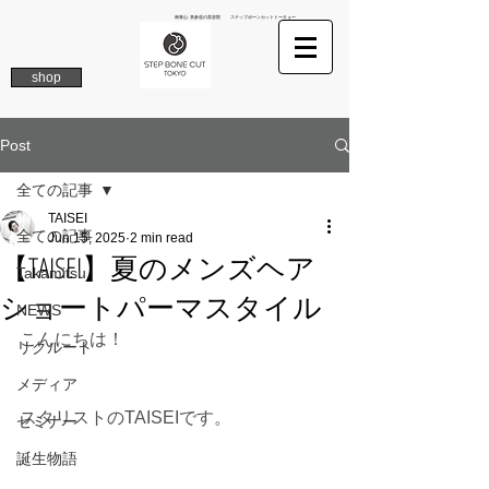
南青山 表参道の美容院 ステップボーンカットトーキョー
shop
Post
全ての記事
TAISEI
全ての記事
Jun 15, 2025
2 min read
【TAISEI】夏のメンズヘア
Takamitsu
ショートパーマスタイル
NEWS
こんにちは！
リクルート
メディア
スタリストのTAISEIです。
セミナー
誕生物語