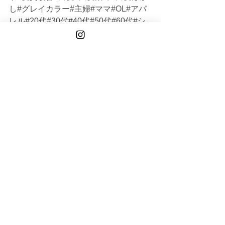
し#グレイカラー#主婦#ママ#OL#アパ
レル#20代#30代#40代#50代#60代#シ
ョート#ボブ#ミディアム#ロング#大人
女性#オトナ女性#韓国#メンズ
TAISEI
TOKYO
See All
Recent Posts