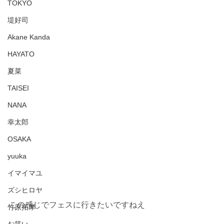
TOKYO
堤好司
Akane Kanda
HAYATO
夏菜
TAISEI
NANA
幸太郎
OSAKA
yuuka
イマイマユ
ズシヒロヤ
この感じでフェスに行きたいですねえ
竹原拓摩