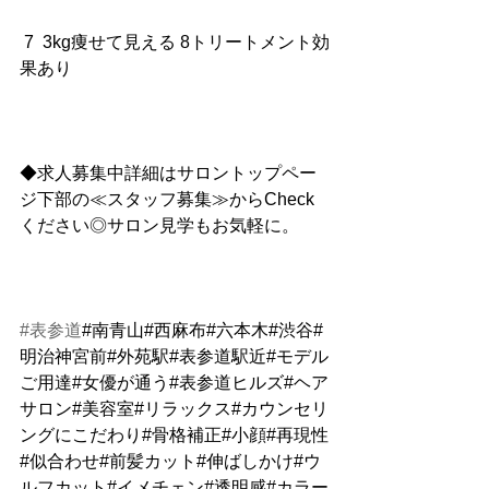
 7  3kg痩せて見える 8トリートメント効
果あり
◆求人募集中詳細はサロントップペー
ジ下部の≪スタッフ募集≫からCheck
ください◎サロン見学もお気軽に。
#表参道
#南青山#西麻布#六本木#渋谷#
明治神宮前#外苑駅#表参道駅近#モデル
ご用達#女優が通う#表参道ヒルズ#ヘア
サロン#美容室#リラックス#カウンセリ
ングにこだわり#骨格補正#小顔#再現性
#似合わせ#前髪カット#伸ばしかけ#ウ
ルフカット#イメチェン#透明感#カラー