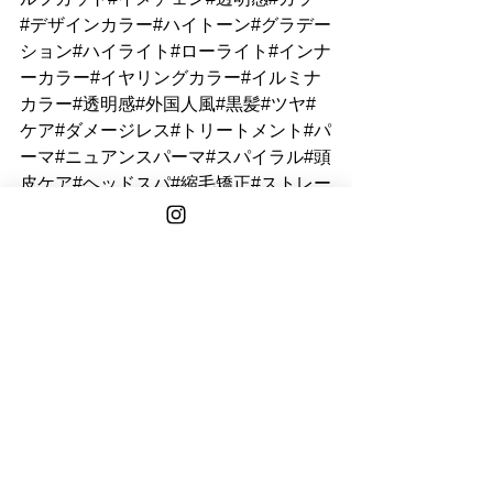
#デザインカラー#ハイトーン#グラデー
ション#ハイライト#ローライト#インナ
ーカラー#イヤリングカラー#イルミナ
カラー#透明感#外国人風#黒髪#ツヤ#
ケア#ダメージレス#トリートメント#パ
ーマ#ニュアンスパーマ#スパイラル#頭
皮ケア#ヘッドスパ#縮毛矯正#ストレー
ト#髪質改善#白髪#白髪染め#白髪ぼか
し#グレイカラー#主婦#ママ#OL#アパ
レル#20代#30代#40代#50代#60代#シ
ョート#ボブ#ミディアム#ロング#大人
女性#オトナ女性#韓国#メンズ