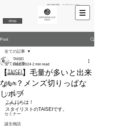
南青山 表参道の美容院 ステップボーンカットトーキョー
shop
Post
全ての記事
TAISEI
全ての記事
Oct 6, 2024
2 min read
【TAISEI】毛量が多いと出来
Takamitsu
ない？メンズ切りっぱな
NEWS
しボブ
リクルート
こんにちは！
メディア
スタイリストのTAISEIです。
セミナー
誕生物語