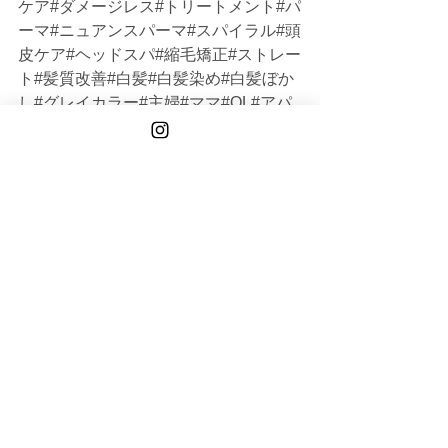
ケア#ダメージレス#トリートメント#パ
ーマ#ニュアンスパーマ#スパイラル#頭
皮ケア#ヘッドスパ#縮毛矯正#ストレー
ト#髪質改善#白髪#白髪染め#白髪ぼか
し#グレイカラー#主婦#ママ#OL#アパ
レル#20代#30代#40代#50代#60代#シ
ョート#ボブ#ミディアム#ロング#大人
女性#オトナ女性#韓国#メンズ
TAISEI
TOKYO
See All
Recent Posts