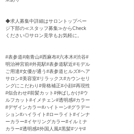
◆求人募集中詳細はサロントップペー
ジ下部の≪スタッフ募集≫からCheck
ください◎サロン見学もお気軽に。
#表参道
#南青山#西麻布#六本木#渋谷#
明治神宮前#外苑駅#表参道駅近#モデル
ご用達#女優が通う#表参道ヒルズ#ヘア
サロン#美容室#リラックス#カウンセリ
ングにこだわり#骨格補正#小顔#再現性
#似合わせ#前髪カット#伸ばしかけ#ウ
ルフカット#イメチェン#透明感#カラー
#デザインカラー#ハイトーン#グラデー
ション#ハイライト#ローライト#インナ
ーカラー#イヤリングカラー#イルミナ
カラー#透明感#外国人風#黒髪#ツヤ#