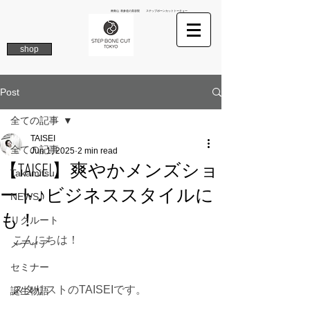
南青山 表参道の美容院 ステップボーンカットトーキョー
shop
Post
全ての記事
TAISEI
全ての記事
Jun 1, 2025
2 min read
【TAISEI】爽やかメンズショ
Takamitsu
ート♪ビジネススタイルに
NEWS
も！
リクルート
こんにちは！
メディア
セミナー
スタリストのTAISEIです。
誕生物語