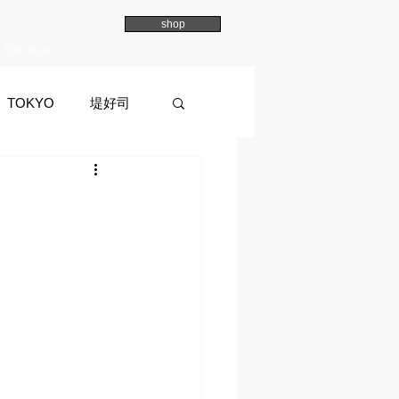
shop
Overview
TOKYO
堤好司
a
イマイマユ