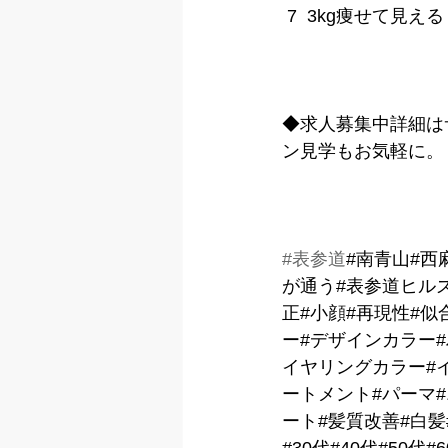
 7  3kg痩せて見
◆求人募集中詳細は
ン見学もお気軽に。
#表参道
#南青山#西
が通う#表参道ヒル
正#小顔#再現性#似
ー#デザインカラー
イヤリングカラー#イ
ートメント#パーマ
ート#髪質改善#白髪
#30代#40代#50