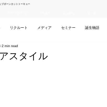
ップボーンカットトーキョー
STEP BONE CUT
Products
Academy
Recruit
S
リクルート
メディア
セミナー
誕生物語
3
2 min read
夏菜
TAISEI
NANA
幸太郎
OSAKA
yuuk
アスタイル
お笑い