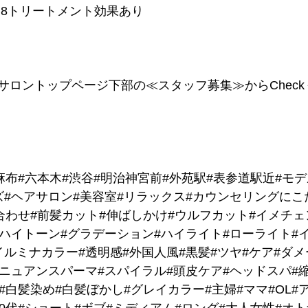
える 8トリートメント効果あり
サロントップページ下部の≪スタッフ募集≫からChec
麻布#六本木#渋谷#明治神宮前#外苑駅#表参道駅近#モ
ズ#ヘアサロン#美容室#リラックス#カウンセリングにこ
合わせ#前髪カット#伸ばしかけ#ウルフカット#イメチェ
#ハイトーン#グラデーション#ハイライト#ローライト#
ルミナカラー#透明感#外国人風#黒髪#ツヤ#ケア#ダメ
#ニュアンスパーマ#スパイラル#頭皮ケア#ヘッドスパ#
#白髪染め#白髪ぼかし#グレイカラー#主婦#ママ#OL#ア
代#60代#ショート#ボブ#ミディアム#ロング#大人女性#オ