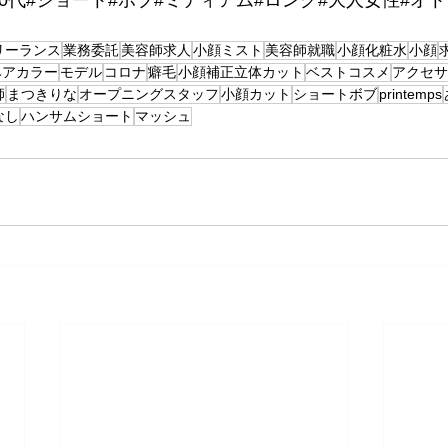
リーランス
業務委託
美容師求人
小顔ミスト
美容師就職
小顔化粧水
小顔
ヘアカラー
モデル
コロナ
癖毛
小顔補正立体カット
ベストコスメ
アクセサ
師
まつきりな
オープニングスタッフ
小顔カット
ショートボブ
printemps
なし
ハンサムショート
マッシュ