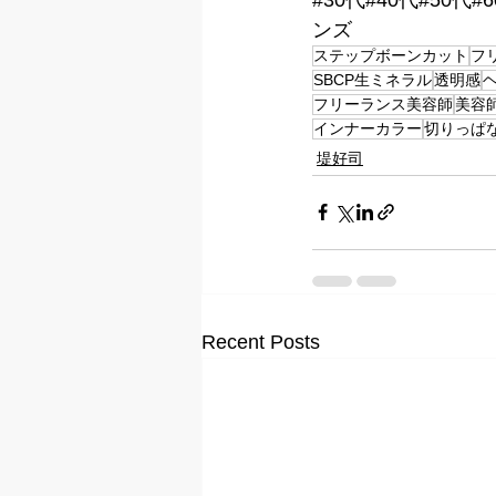
ンズ
ステップボーンカット
フ
SBCP生ミネラル
透明感
フリーランス美容師
美容
インナーカラー
切りっぱ
堤好司
Recent Posts