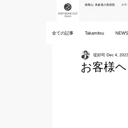
南青山 表参道の美容院 ステ
Concept
Salon
全ての記事
Takamitsu
NEW
堤好司
Dec 4, 202
Akane Kanda
HAYATO
お客様ヘ
ズシヒロヤ
竹原拓摩