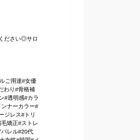
kください◎サロ
デルご用達#女優
だわり#骨格補
ン#透明感#カラ
インナーカラー#
ージレス#トリ
縮毛矯正#ストレ
パレル#20代
トナ女性#韓国#メ