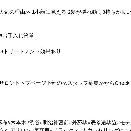
人気の理由≫ 1小顔に見える 2髪が揺れ動く3持ちが良い
 6お手入れ簡単
える 8トリートメント効果あり
サロントップページ下部の≪スタッフ募集≫からChec
麻布#六本木#渋谷#明治神宮前#外苑駅#表参道駅近#モ
ズ#ヘアサロン#美容室#リラックス#カウンセリングにこ