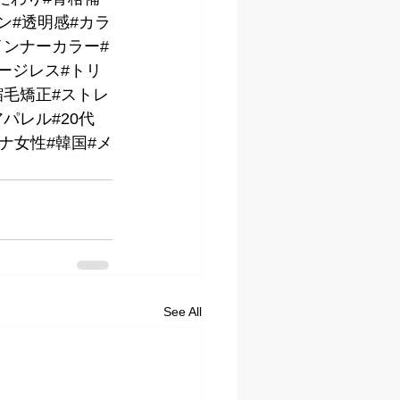
ン#透明感#カラ
インナーカラー#
ージレス#トリ
縮毛矯正#ストレ
パレル#20代
トナ女性#韓国#メ
See All