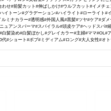
合わせ#前髪カット#伸ばしかけ#ウルフカット#イメチェ
#ハイトーン#グラデーション#ハイライト#ローライト#
ルミナカラー#透明感#外国人風#黒髪#ツヤ#ケア#ダメ
#ニュアンスパーマ#スパイラル#頭皮ケア#ヘッドスパ#
#白髪染め#白髪ぼかし#グレイカラー#主婦#ママ#OL#ア
代#60代#ショート#ボブ#ミディアム#ロング#大人女性#オ