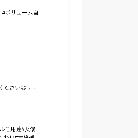
 4ボリューム自
kください◎サロ
デルご用達#女優
だわり#骨格補