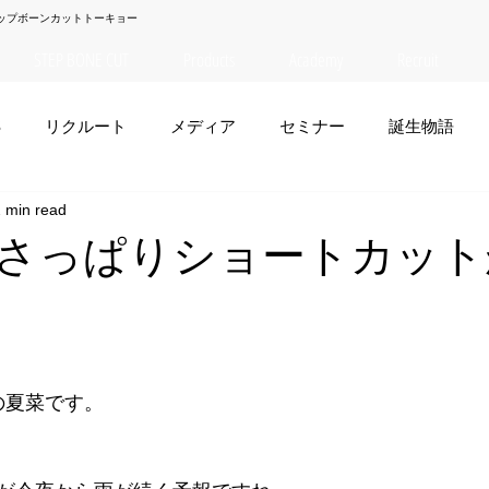
ップボーンカットトーキョー
STEP BONE CUT
Products
Academy
Recruit
S
リクルート
メディア
セミナー
誕生物語
 min read
夏菜
TAISEI
NANA
幸太郎
OSAKA
yuuk
さっぱりショートカット
お笑い
tの夏菜です。