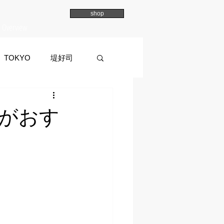
shop
Overview
TOKYO
堤好司
a
イマイマユ
がおす