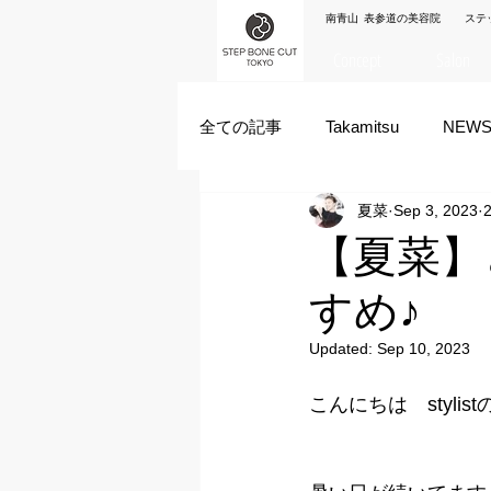
南青山 表参道の美容院 ステ
Concept
Salon
全ての記事
Takamitsu
NEW
夏菜
Sep 3, 2023
2
Akane Kanda
HAYATO
【夏菜】
すめ♪
ズシヒロヤ
竹原拓摩
Updated:
Sep 10, 2023
こんにちは　stylis