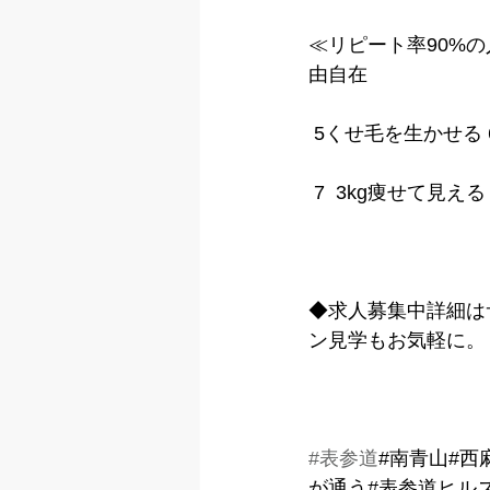
≪リピート率90%の
由自在
 5くせ毛を生かせる
 7  3kg痩せて見
◆求人募集中詳細は
ン見学もお気軽に。
#表参道
#南青山#西
が通う#表参道ヒル