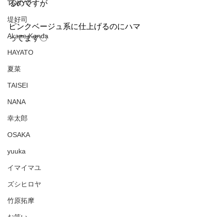
TOKYO
るのですが
堤好司
ピンクベージュ系に仕上げるのにハマ
Akane Kanda
ってます〇
HAYATO
夏菜
TAISEI
NANA
幸太郎
OSAKA
yuuka
イマイマユ
ズシヒロヤ
竹原拓摩