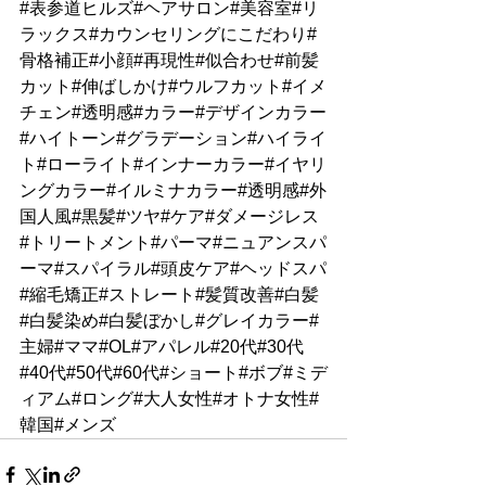
#表参道ヒルズ#ヘアサロン#美容室#リ
ラックス#カウンセリングにこだわり#
骨格補正#小顔#再現性#似合わせ#前髪
カット#伸ばしかけ#ウルフカット#イメ
チェン#透明感#カラー#デザインカラー
#ハイトーン#グラデーション#ハイライ
ト#ローライト#インナーカラー#イヤリ
ングカラー#イルミナカラー#透明感#外
国人風#黒髪#ツヤ#ケア#ダメージレス
#トリートメント#パーマ#ニュアンスパ
ーマ#スパイラル#頭皮ケア#ヘッドスパ
#縮毛矯正#ストレート#髪質改善#白髪
#白髪染め#白髪ぼかし#グレイカラー#
主婦#ママ#OL#アパレル#20代#30代
#40代#50代#60代#ショート#ボブ#ミデ
ィアム#ロング#大人女性#オトナ女性#
韓国#メンズ