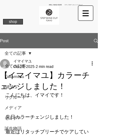
南青山 表参道の美容院 ステップボーンカットトーキョー
shop
Post
全ての記事
イマイマユ
全ての記事
Oct 25, 2025
2 min read
【イマイマユ】カラーチ
Takamitsu
ェンジしました！
NEWS
こんにちは、イマイです！
リクルート
メディア
先日カラーチェンジしました！
セミナー
誕生物語
最近はリタッチブリーチでケアしてい