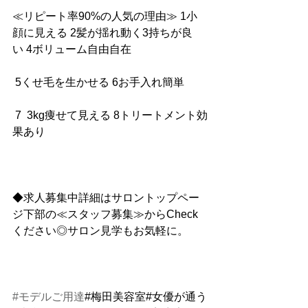
≪リピート率90%の人気の理由≫ 1小
顔に見える 2髪が揺れ動く3持ちが良
い 4ボリューム自由自在
 5くせ毛を生かせる 6お手入れ簡単
 7  3kg痩せて見える 8トリートメント効
果あり
◆求人募集中詳細はサロントップペー
ジ下部の≪スタッフ募集≫からCheck
ください◎サロン見学もお気軽に。
#モデルご用達
#梅田美容室#女優が通う